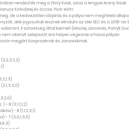
óraban rendezték meg a Złoty Kask, azaz a lengyel Arany Sisak
nusz Kołodziej és öccse, Piotr előtt.
a meg, de a kedvezőtlen időjárás és a pálya nem megfelelő állap
yzők, akik jogosultak lesznek elindulni az idei SEC és a 2018-as
ő, valamint 3 szövetség által kiemelt (Maciej Janowski, Patryk Du
re nem sikerült selejtezőt érő helyen végeznie a hazai pályán
bbször megjárt Kasprzaknak és Janowskinak.
(2,2,3,2,2)
,1)
,2,1,3)
(2,1,3,3,0)
3,2,0)
 8 (3,1,1,1,2)
w) - 8 (1,1,2,3,1)
) - 7 (3,0,1,3,0)
3,R,3)