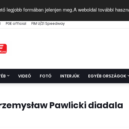
ető legjobb formában jelenjen meg.A weboldal további haszn
l
PGE official
FIM U/21 Speedway
YÉB
VIDEÓ
FOTÓ
INTERJÚK
EGYÉB ORSZÁGOK
Przemysław Pawlicki diadala