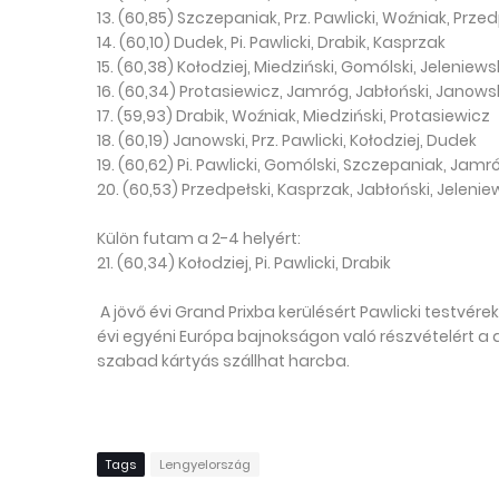
13. (60,85) Szczepaniak, Prz. Pawlicki, Woźniak, Przed
14. (60,10) Dudek, Pi. Pawlicki, Drabik, Kasprzak
15. (60,38) Kołodziej, Miedziński, Gomólski, Jeleniews
16. (60,34) Protasiewicz, Jamróg, Jabłoński, Janowsk
17. (59,93) Drabik, Woźniak, Miedziński, Protasiewicz
18. (60,19) Janowski, Prz. Pawlicki, Kołodziej, Dudek
19. (60,62) Pi. Pawlicki, Gomólski, Szczepaniak, Jamr
20. (60,53) Przedpełski, Kasprzak, Jabłoński, Jelenie
Külön futam a 2-4 helyért:
21. (60,34) Kołodziej, Pi. Pawlicki, Drabik
A jövő évi Grand Prixba kerülésért Pawlicki testvére
évi egyéni Európa bajnokságon való részvételért a d
szabad kártyás szállhat harcba.
Tags
Lengyelország