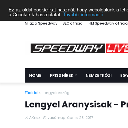
Ez az oldal cookie-kat használ, hogy weboldalunk a leh
a Coockie-k használatát.
További információ
Mi az a Speedway
SEC official
FIM Speedway officia
HOME
FRISS HÍREK
NEMZETKÖZI
EG
Főoldal
Lengyelország
Lengyel Aranysisak - 
AKrisz
vasárnap, április 23, 2017