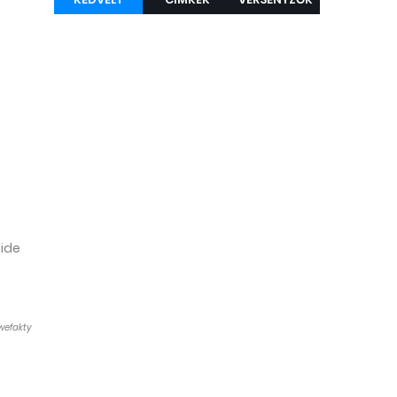
 ide
owefakty