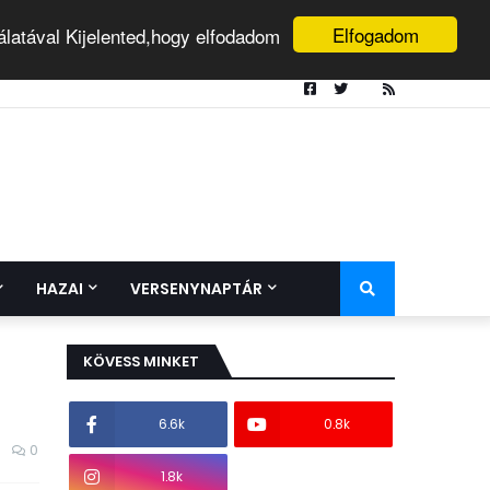
Elfogadom
álatával Kijelented,hogy elfodadom
HAZAI
VERSENYNAPTÁR
KÖVESS MINKET
6.6k
0.8k
0
1.8k