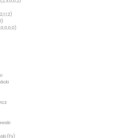
(2,3,0,0,2)
1,1,2)
1)
,0,0,0,0)
ki
licki
wicz
ewski
ński (Fx)