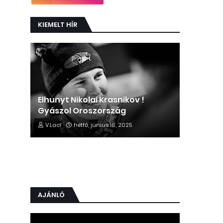
KIEMELT HÍR
Elhunyt Nikolai Krasnikov !
Gyászol Oroszország
V.Laci
hétfő, június 16, 2025
AJÁNLÓ