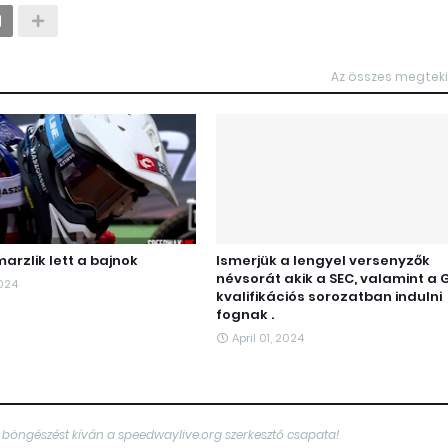
Az összes megtek
arzlik lett a bajnok
Ismerjük a lengyel versenyzők
névsorát akik a SEC, valamint a 
2024
kvalifikációs sorozatban indulni
fognak .
April 01, 2024
 böngészést kíván a speedwaylive.org szerkesztő csapata!