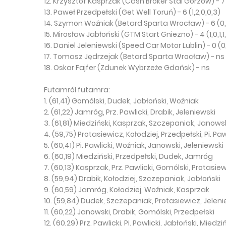
12. Krzysztof Kasprzak (Cash Broker Stal Gorzów) - 7 
13. Paweł Przedpełski (Get Well Toruń) - 6 (1,2,0,0,3)
14. Szymon Woźniak (Betard Sparta Wrocław) - 6 (0,2,
15. Mirosław Jabłoński (GTM Start Gniezno) - 4 (1,0,1,1,
16. Daniel Jeleniewski (Speed Car Motor Lublin) - 0 (0
17. Tomasz Jędrzejak (Betard Sparta Wrocław) - ns
18. Oskar Fajfer (Zdunek Wybrzeże Gdańsk) - ns
Futamról futamra:
1. (61,41) Gomólski, Dudek, Jabłoński, Woźniak
2. (61,22) Jamróg, Prz. Pawlicki, Drabik, Jeleniewski
3. (61,81) Miedziński, Kasprzak, Szczepaniak, Janows
4. (59,75) Protasiewicz, Kołodziej, Przedpełski, Pi. Paw
5. (60,41) Pi. Pawlicki, Woźniak, Janowski, Jeleniewski
6. (60,19) Miedziński, Przedpełski, Dudek, Jamróg
7. (60,13) Kasprzak, Prz. Pawlicki, Gomólski, Protasie
8. (59,94) Drabik, Kołodziej, Szczepaniak, Jabłoński
9. (60,59) Jamróg, Kołodziej, Woźniak, Kasprzak
10. (59,84) Dudek, Szczepaniak, Protasiewicz, Jeleni
11. (60,22) Janowski, Drabik, Gomólski, Przedpełski
12. (60,29) Prz. Pawlicki, Pi. Pawlicki, Jabłoński, Miedzi