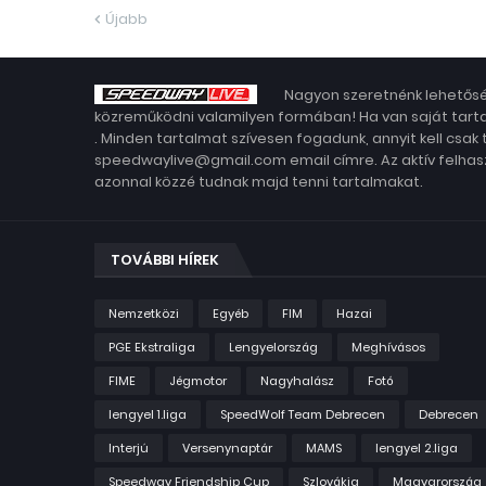
Újabb
Nagyon szeretnénk lehetősé
közreműködni valamilyen formában! Ha van saját tarta
. Minden tartalmat szívesen fogadunk, annyit kell csak
speedwaylive@gmail.com email címre. Az aktív felhasz
azonnal közzé tudnak majd tenni tartalmakat.
TOVÁBBI HÍREK
Nemzetközi
Egyéb
FIM
Hazai
PGE Ekstraliga
Lengyelország
Meghívásos
FIME
Jégmotor
Nagyhalász
Fotó
lengyel 1.liga
SpeedWolf Team Debrecen
Debrecen
Interjú
Versenynaptár
MAMS
lengyel 2.liga
Speedway Friendship Cup
Szlovákia
Magyarország