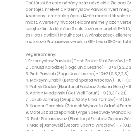
Csütörtökön este néhány száz néző előtt Zielona G
döntőjét, melyet a Przemysław Pawlicki nyert meg Ja
A versenyt eredetileg április 14-én rendezték voln
miatt. A verseny hivatott eldönteni mely azon versen
selejtezőin. A döntőbe 3 selejtező versenyből 5-5 f
és Piotr Pawlicki) indulhatott. A várakozások ellené
motorozó Protasiewicz-nek, a GP-t és a SEC-et tö
Végeredmény:
1. Przemysław Pawlicki (Cash Broker Stal Gorzów) - 11 
2. Janusz Kołodziej (Fogo Unia Leszno) - 10+3 (2,2,2,3
3. Piotr Pawlicki (Fogo Unia Leszno) - 10+2 (0,3,2,2,3)
4. Maksym Drabik (Betard Sparta Wrocław) - 10+1 (1,3
5. Patryk Dudek (Ekantor.pl Falubaz Zielona Góra) - 9 
6. Adrian Miedziński (Get Well Toruń) - 9 (3,3,Fx,2,1)
7. Jakub Jamróg (Grupa Azoty Unia Tarnów) - 8 (3,0,
8. Kacper Gomólski (Zdunek Wybrzeże GdańskForrás: ) -
9. Mateusz Szczepaniak (Arge Speedway Wanda Krakó
10. Piotr Protasiewicz (Ekantor.pl Falubaz Zielona Góra
11. Maciej Janowski (Betard Sparta Wrocław) - 7 (0,1,