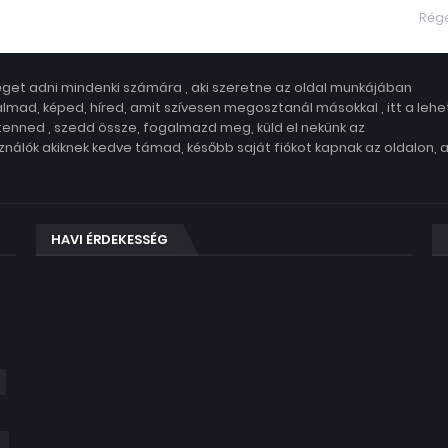
Rég
get adni mindenki számára , aki szeretne az oldal munkájában
lmad, képed, híred, amit szívesen megosztanál másokkal , itt a leh
 tenned , szedd össze, fogalmazd meg, küld el nekünk az
nálók akiknek kedve támad, később saját fiókot kapnak az oldalon, 
HAVI ÉRDEKESSÉG