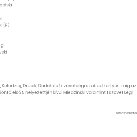
pełski
ki
i (R)
óg
wski
k, Kołodziej, Drabik, Dudek és 1 szövetségi szabad kártyás, míg az
öntő első 5 helyezettjén kívül Miedziński valamint 1 szövetségi
forrás: sport