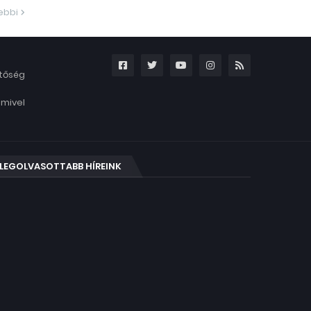
ebbi
etőség
amivel
LEGOLVASOTTABB HÍREINK