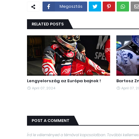
Megosztás
RELATED POSTS
Lengyelország az Európa bajnok !
Bartosz Zm
April 07, 2024
April 07, 
POST A COMMENT
Írd le véleményed a témával kapcsolatban. További kellemes