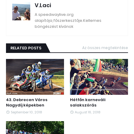
V.Laci
A speedwaylive.org
alapítója,főszerkesztője.Kellemes
böngészést kívánok
RELATED POSTS
Az összes megtekintése
43. Debrecen Város
Hétfőn karneváli
Nagydíj képekben
salakszórás
September 10, 2018
August 16, 2018