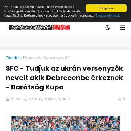
Ez az oldal cookie-kat használ, hogy weboldalunk a
Elfogadom
lehető legjobb formában jelenjen meg.A weboldal további
használatával Kijelented,hogy elfodadom a Coockie-k használatát.
További információ
Főoldal
Debrecen Speedway SE
SFC - Tudjuk az ukrán versenyzők
neveit akik Debrecenbe érkeznek
- Barátság Kupa
V.Laci
péntek, május 19, 2017
0