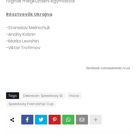
fognak megküzdeni egymással.
Résztvevők Ukrajna
-Stanislav Melnichuk
-Andriy Kobrin
-Marko Levishin
-Viktor Trofimov
facebook.com/automoto.rv.ua
Tags
Debrecen Speedway SE
Hazai
Speedway Friendship Cup