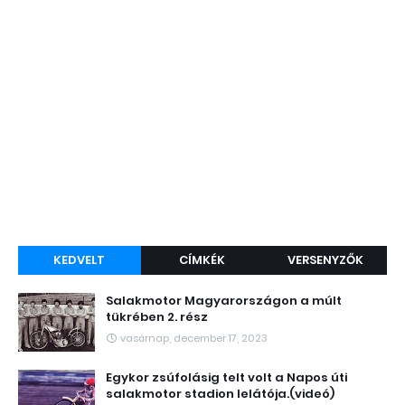
KEDVELT
CÍMKÉK
VERSENYZŐK
Salakmotor Magyarországon a múlt
tükrében 2. rész
vasárnap, december 17, 2023
Egykor zsúfolásig telt volt a Napos úti
salakmotor stadion lelátója.(videó)