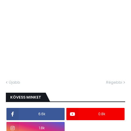
Újabb
Régebbi
KÖVESS MINKET
6.6k
0.8k
1.8k