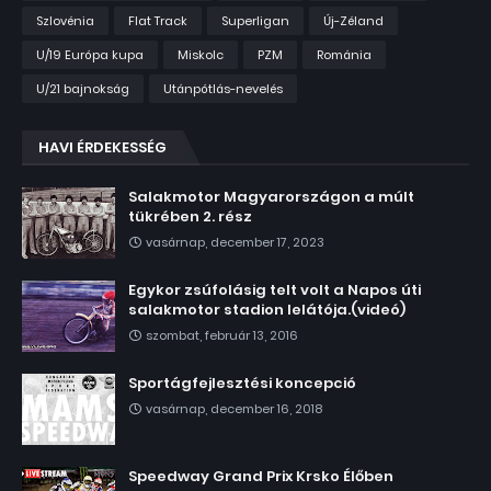
Szlovénia
Flat Track
Superligan
Új-Zéland
U/19 Európa kupa
Miskolc
PZM
Románia
U/21 bajnokság
Utánpótlás-nevelés
HAVI ÉRDEKESSÉG
Salakmotor Magyarországon a múlt
tükrében 2. rész
vasárnap, december 17, 2023
Egykor zsúfolásig telt volt a Napos úti
salakmotor stadion lelátója.(videó)
szombat, február 13, 2016
Sportágfejlesztési koncepció
vasárnap, december 16, 2018
Speedway Grand Prix Krsko Élőben