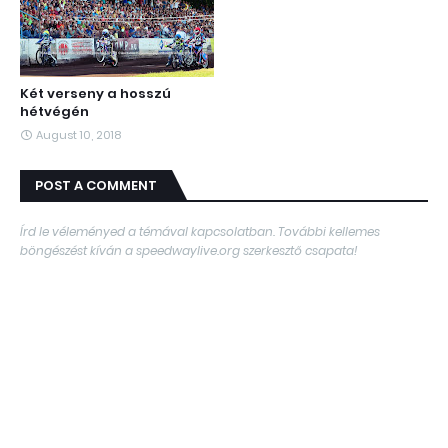
Két verseny a hosszú
hétvégén
August 10, 2018
POST A COMMENT
Írd le véleményed a témával kapcsolatban. További kellemes
böngészést kíván a speedwaylive.org szerkesztő csapata!