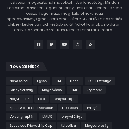
szívesen megosztanál másokkal , itt a lehetőség . Minden
tartalmat szívesen fogadunk, annyit kell csak tenned , szedd
össze, fogalmazd meg, küld el nekünk az
speedwaylive@gmail.com email címre. Az aktív felhasználók
akiknek kedve támad, később saját fiókot kapnak az oldalon,
amivel azonnal közzé tudnak majd tenni tartalmakat.
TOVÁBBI HÍREK
Nemzetközi
Egyéb
FIM
Hazai
PGE Ekstraliga
Lengyelország
Meghívásos
FIME
Jégmotor
Nagyhalász
Fotó
lengyel 1.liga
SpeedWolf Team Debrecen
Debrecen
Interjú
Versenynaptár
MAMS
lengyel 2.liga
Speedway Friendship Cup
Szlovákia
Magyarország