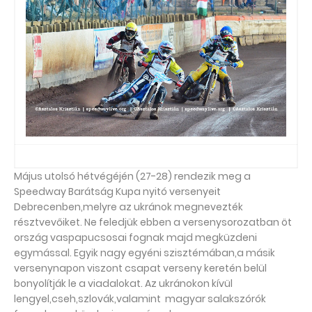
Május utolsó hétvégéjén (27-28) rendezik meg a
Speedway Barátság Kupa nyitó versenyeit
Debrecenben,melyre az ukránok megnevezték
résztvevőiket. Ne feledjük ebben a versenysorozatban öt
ország vaspapucsosai fognak majd megküzdeni
egymással. Egyik nagy egyéni szisztémában,a másik
versenynapon viszont csapat verseny keretén belül
bonyolítják le a viadalokat. Az ukránokon kívül
lengyel,cseh,szlovák,valamint magyar salakszórók