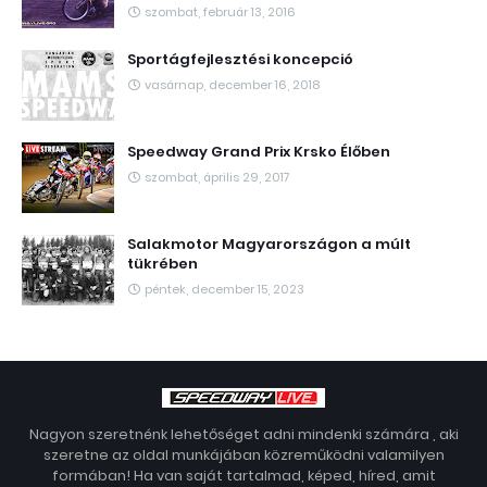
szombat, február 13, 2016
Sportágfejlesztési koncepció
vasárnap, december 16, 2018
Speedway Grand Prix Krsko Élőben
szombat, április 29, 2017
Salakmotor Magyarországon a múlt
tükrében
péntek, december 15, 2023
Nagyon szeretnénk lehetőséget adni mindenki számára , aki
szeretne az oldal munkájában közreműködni valamilyen
formában! Ha van saját tartalmad, képed, híred, amit