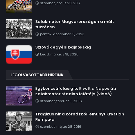
szombat, április 29, 2017
Salakmotor Magyarországon a múlt
tükrében
péntek, december 15, 2023
Szlovák egyéni bajnokság
kedd, március 31, 2026
LEGOLVASOTTABB HÍREINK
Egykor zsúfolásig telt volt a Napos úti
salakmotor stadion lelátója.(videó)
szombat, február 13, 2016
Tragikus hír a kórházból: elhunyt Krystian
Rempała
szombat, május 28, 2016