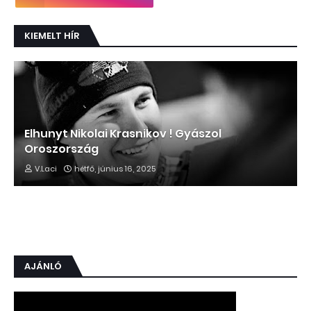
KIEMELT HÍR
Elhunyt Nikolai Krasnikov ! Gyászol
Oroszország
V.Laci
hétfő, június 16, 2025
AJÁNLÓ