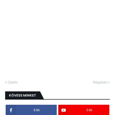
Újabb
Régebbi
KÖVESS MINKET
6.6k
0.8k