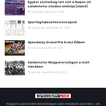
Egykor zsúfolásig telt volt a Napos úti
salakmotor stadion lelátója.(videó)
szombat, február 13, 2016
Sportágfejlesztési koncepció
vasárnap, december 16, 2018
Speedway Grand Prix Krsko Élőben
szombat, április 29, 2017
Salakmotor Magyarországon a múlt
tükrében
péntek, december 15, 2023
Nagyon szeretnénk lehetőséget adni mindenki számára , aki