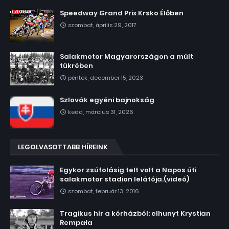
Speedway Grand Prix Krsko Élőben
szombat, április 29, 2017
Salakmotor Magyarországon a múlt
tükrében
péntek, december 15, 2023
Szlovák egyéni bajnokság
kedd, március 31, 2026
LEGOLVASOTTABB HÍREINK
Egykor zsúfolásig telt volt a Napos úti
salakmotor stadion lelátója.(videó)
szombat, február 13, 2016
Tragikus hír a kórházból: elhunyt Krystian
Rempała