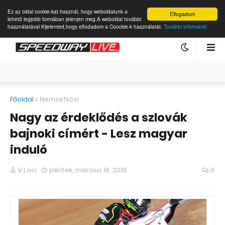
Ez az oldal cookie-kat használ, hogy weboldalunk a
Elfogadom
lehető legjobb formában jelenjen meg.A weboldal további
használatával Kijelented,hogy elfodadom a Coockie-k használatát.
További információ
Főoldal
Nemzetközi
Nagy az érdeklődés a szlovák
bajnoki címért - Lesz magyar
induló
V.Laci
péntek, március 16, 2018
0