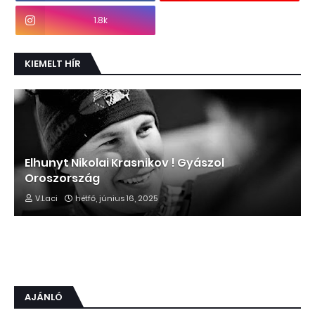
1.8k
KIEMELT HÍR
Elhunyt Nikolai Krasnikov ! Gyászol
Oroszország
V.Laci
hétfő, június 16, 2025
AJÁNLÓ