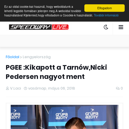
Ez az oldal cookie-kat használ, hogy weboldalunk a
Elfogadom
lehető legjobb formában jelenjen meg.A weboldal további
használatával Kijelented,hogy elfodadom a Coockie-k használatát.
További információ
Főoldal
Lengyelország
PGEE :Kikapott a Tarnów,Nicki
Pedersen nagyot ment
V.Laci
vasárnap, május 06, 2018
0