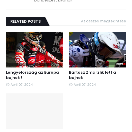
böngészést kívánok
RELATED POSTS
Az összes megtekintése
Lengyelország az Európa
Bartosz Zmarzlik lett a
bajnok !
bajnok
April 07, 2024
April 07, 2024