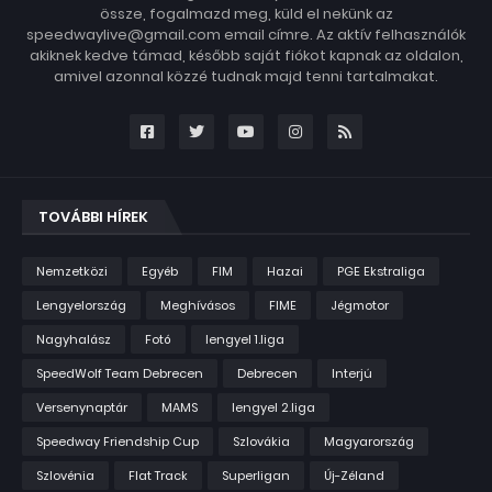
össze, fogalmazd meg, küld el nekünk az
speedwaylive@gmail.com email címre. Az aktív felhasználók
akiknek kedve támad, később saját fiókot kapnak az oldalon,
amivel azonnal közzé tudnak majd tenni tartalmakat.
TOVÁBBI HÍREK
Nemzetközi
Egyéb
FIM
Hazai
PGE Ekstraliga
Lengyelország
Meghívásos
FIME
Jégmotor
Nagyhalász
Fotó
lengyel 1.liga
SpeedWolf Team Debrecen
Debrecen
Interjú
Versenynaptár
MAMS
lengyel 2.liga
Speedway Friendship Cup
Szlovákia
Magyarország
Szlovénia
Flat Track
Superligan
Új-Zéland