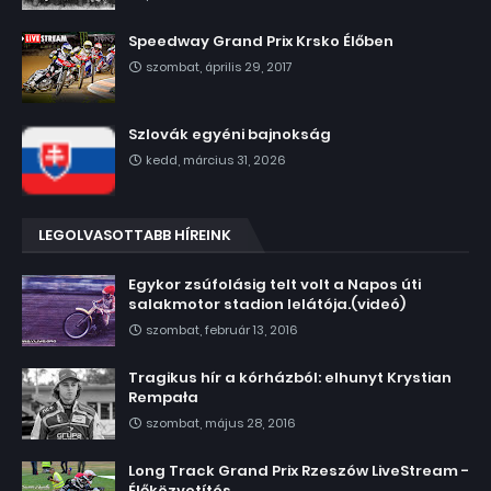
Speedway Grand Prix Krsko Élőben
szombat, április 29, 2017
Szlovák egyéni bajnokság
kedd, március 31, 2026
LEGOLVASOTTABB HÍREINK
Egykor zsúfolásig telt volt a Napos úti
salakmotor stadion lelátója.(videó)
szombat, február 13, 2016
Tragikus hír a kórházból: elhunyt Krystian
Rempała
szombat, május 28, 2016
Long Track Grand Prix Rzeszów LiveStream -
Élőközvetítés.