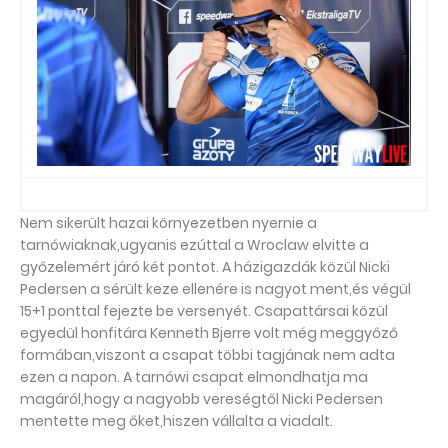
Nem sikerült hazai környezetben nyernie a
tarnówiaknak,ugyanis ezúttal a Wroclaw elvitte a
győzelemért járó két pontot. A házigazdák közül Nicki
Pedersen a sérült keze ellenére is nagyot ment,és végül
15+1 ponttal fejezte be versenyét. Csapattársai közül
egyedül honfitára Kenneth Bjerre volt még meggyőző
formában,viszont a csapat többi tagjának nem adta
ezen a napon. A tarnówi csapat elmondhatja ma
magáról,hogy a nagyobb vereségtől Nicki Pedersen
mentette meg őket,hiszen vállalta a viadalt.