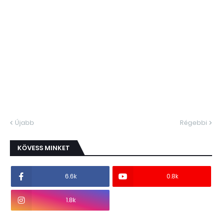
Újabb
Régebbi
KÖVESS MINKET
6.6k
0.8k
1.8k