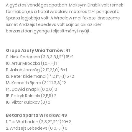
A győztes vendégcsapatban Maksym Drabik volt remek
formában,és a fiatal wroclawi motoros 12+1 pontjával a
Sparta legjobbja volt. A Wroclaw mai fekete láncszeme
ismét Andzejs Lebedevs volt sajnos,aki az idén
borzasztóan gyenge teljesítményt nyújt.
Grupa Azoty Unia Tarnów: 41
9. Nicki Pedersen (3,3,3,3,1,2*) 15+1
10. Artur Mroczka (1,0,-,-) 1
11. Jakub Jamróg (2,1*,2,1,0) 6+1
12. Peter Kildemand (1*,2,1*,-,1) 5+2
13. Kenneth Bjerre (3,1,1,1,3,3) 12
14. Dawid Knapik (0,0,0) 0
15. Patryk Rolnicki (2,F,R) 2
16. Viktor Kulakov (0) 0
Betard Sparta Wrocław: 49
1. Tai Woffinden (2,3,2*,2*,1) 10+2
2. Andzejs Lebedevs (0,0,-,-) 0