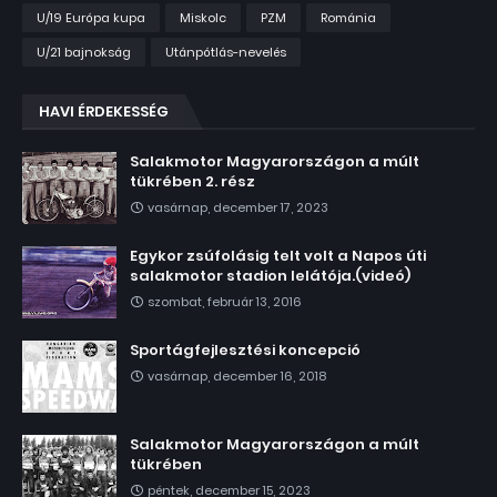
U/19 Európa kupa
Miskolc
PZM
Románia
U/21 bajnokság
Utánpótlás-nevelés
HAVI ÉRDEKESSÉG
Salakmotor Magyarországon a múlt
tükrében 2. rész
vasárnap, december 17, 2023
Egykor zsúfolásig telt volt a Napos úti
salakmotor stadion lelátója.(videó)
szombat, február 13, 2016
Sportágfejlesztési koncepció
vasárnap, december 16, 2018
Salakmotor Magyarországon a múlt
tükrében
péntek, december 15, 2023