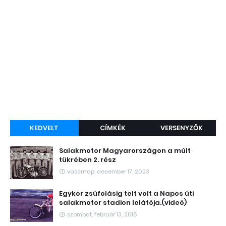
KEDVELT
CÍMKÉK
VERSENYZŐK
Salakmotor Magyarországon a múlt
tükrében 2. rész
vasárnap, december 17, 2023
Egykor zsúfolásig telt volt a Napos úti
salakmotor stadion lelátója.(videó)
szombat, február 13, 2016