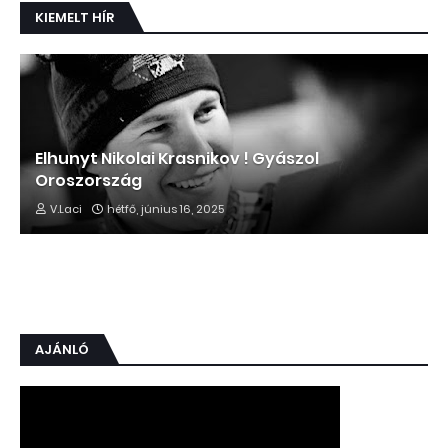
KIEMELT HÍR
Elhunyt Nikolai Krasnikov ! Gyászol
Oroszország
V.Laci
hétfő, június 16, 2025
AJÁNLÓ