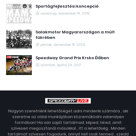
Sportágfejlesztési koncepció
vasárnap, december 16, 2018
Salakmotor Magyarországon a múlt
tükrében
péntek, december 15, 2023
Speedway Grand Prix Krsko Élőben
szombat, április 29, 2017
Nagyon szeretnénk lehetőséget adni mindenki számára , aki
szeretne az oldal munkájában közreműködni valamilyen
formában! Ha van saját tartalmad, képed, híred, amit
szívesen megosztanál másokkal , itt a lehetőség . Minden
tartalmat szívesen fogadunk, annyit kell csak tenned , szedd