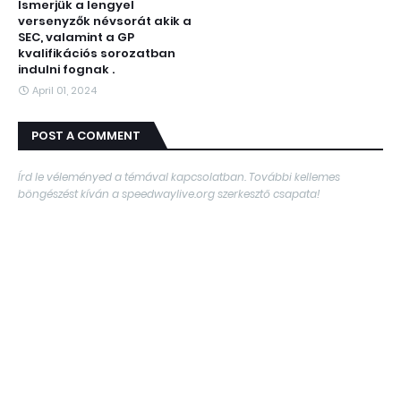
Ismerjük a lengyel
versenyzők névsorát akik a
SEC, valamint a GP
kvalifikációs sorozatban
indulni fognak .
April 01, 2024
POST A COMMENT
Írd le véleményed a témával kapcsolatban. További kellemes
böngészést kíván a speedwaylive.org szerkesztő csapata!