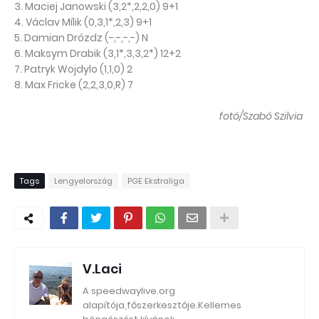
3. Maciej Janowski (3,2*,2,2,0) 9+1
4. Václav Mílik (0,3,1*,2,3) 9+1
5. Damian Drózdz (-,-,-,-) N
6. Maksym Drabik (3,1*,3,3,2*) 12+2
7. Patryk Wojdylo (1,1,0) 2
8. Max Fricke (2,2,3,0,R) 7
fotó/Szabó Szilvia
Tags
Lengyelország
PGE Ekstraliga
V.Laci
A speedwaylive.org
alapítója,főszerkesztője.Kellemes