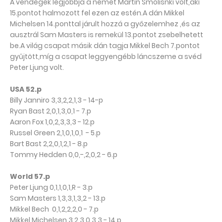
A vendégek legjobbja a német Martin Smolisnki volt,aki
15.pontot halmozott fel ezen az estén.A dán Mikkel
Michelsen 14.ponttal járult hozzá a győzelemhez ,és az
ausztrál Sam Masters is remekül 13.pontot zsebelhetett
be.A világ csapat másik dán tagja Mikkel Bech 7.pontot
gyűjtött,míg a csapat leggyengébb láncszeme a svéd
Peter Ljung volt.
USA 52.p
Billy Janniro 3,3,2,2,1,3 - 14-p
Ryan Bast 2,0,1,3,0,1 - 7.p
Aaron Fox 1,0,2,3,3,3 - 12.p
Russel Green 2,1,0,1,0,1 - 5.p
Bart Bast 2,2,0,1,2,1 - 8.p
Tommy Hedden 0,0,-,2,0,2 - 6.p
World 57.p
Peter Ljung 0,1,1,0,1,R - 3.p
Sam Masters 1,3,3,1,3,2 - 13.p
Mikkel Bech 0,1,2,2,2,0 - 7.p
Mikkel Michelsen 3,2,3,0,3,3 - 14.p