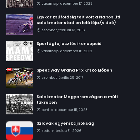
vasárnap, december 17, 2023
Egykor zsúfolásig telt volt a Napos úti
salakmotor stadion lelátója.(videó)
szombat, február 13, 2016
Sportágfejlesztési koncepció
vasárnap, december 16, 2018
Speedway Grand Prix Krsko Élőben
szombat, április 29, 2017
Salakmotor Magyarországon a múlt
tükrében
péntek, december 15, 2023
Szlovák egyéni bajnokság
kedd, március 31, 2026