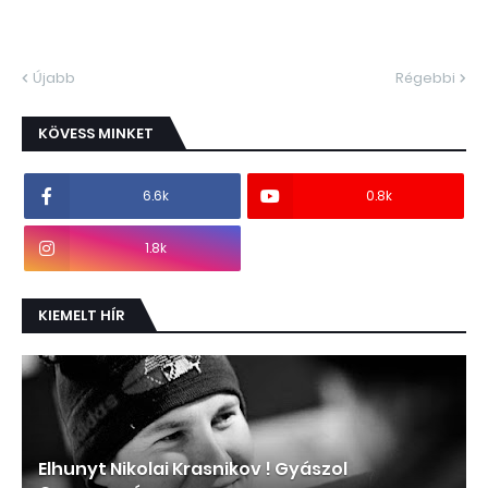
Újabb
Régebbi
KÖVESS MINKET
6.6k
0.8k
1.8k
KIEMELT HÍR
Elhunyt Nikolai Krasnikov ! Gyászol