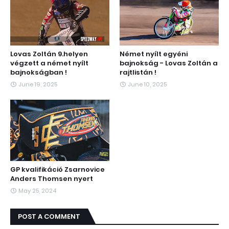
Lovas Zoltán 9.helyen
Német nyílt egyéni
végzett a német nyílt
bajnokság - Lovas Zoltán a
bajnokságban !
rajtlistán !
June 19, 2025
June 10, 2025
GP kvalifikáció Zsarnovice
Anders Thomsen nyert
May 25, 2024
POST A COMMENT