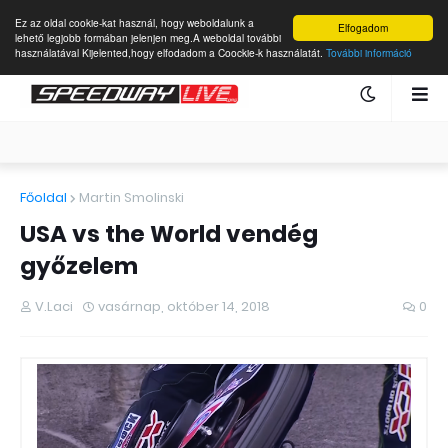
Ez az oldal cookie-kat használ, hogy weboldalunk a
Elfogadom
lehető legjobb formában jelenjen meg.A weboldal további
használatával Kijelented,hogy elfodadom a Coockie-k használatát.
További információ
Főoldal
Martin Smolinski
USA vs the World vendég
győzelem
V.Laci
vasárnap, október 14, 2018
0