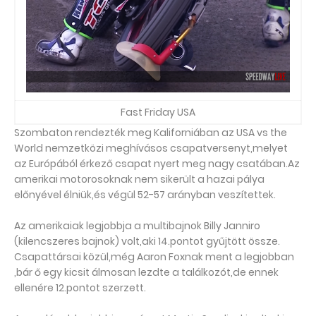
Fast Friday USA
Szombaton rendezték meg Kaliforniában az USA vs the
World nemzetközi meghívásos csapatversenyt,melyet
az Európából érkező csapat nyert meg nagy csatában.Az
amerikai motorosoknak nem sikerült a hazai pálya
előnyével élniük,és végül 52-57 arányban veszítettek.
Az amerikaiak legjobbja a multibajnok Billy Janniro
(kilencszeres bajnok) volt,aki 14.pontot gyűjtött össze.
Csapattársai közül,még Aaron Foxnak ment a legjobban
,bár ő egy kicsit álmosan lezdte a találkozót,de ennek
ellenére 12.pontot szerzett.