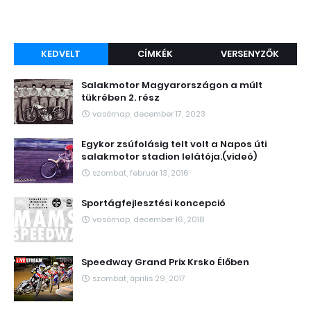
KEDVELT
CÍMKÉK
VERSENYZŐK
Salakmotor Magyarországon a múlt
tükrében 2. rész
vasárnap, december 17, 2023
Egykor zsúfolásig telt volt a Napos úti
salakmotor stadion lelátója.(videó)
szombat, február 13, 2016
Sportágfejlesztési koncepció
vasárnap, december 16, 2018
Speedway Grand Prix Krsko Élőben
szombat, április 29, 2017