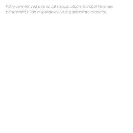
Írd le véleményed a témával kapcsolatban. További kellemes
böngészést kíván a speedwaylive.org szerkesztő csapata!