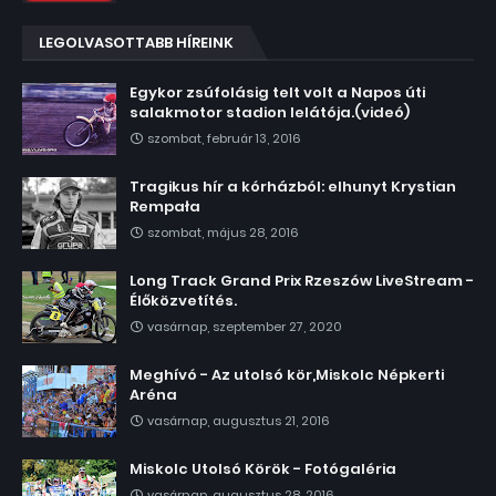
LEGOLVASOTTABB HÍREINK
Egykor zsúfolásig telt volt a Napos úti
salakmotor stadion lelátója.(videó)
szombat, február 13, 2016
Tragikus hír a kórházból: elhunyt Krystian
Rempała
szombat, május 28, 2016
Long Track Grand Prix Rzeszów LiveStream -
Élőközvetítés.
vasárnap, szeptember 27, 2020
Meghívó - Az utolsó kör,Miskolc Népkerti
Aréna
vasárnap, augusztus 21, 2016
Miskolc Utolsó Körök - Fotógaléria
vasárnap, augusztus 28, 2016