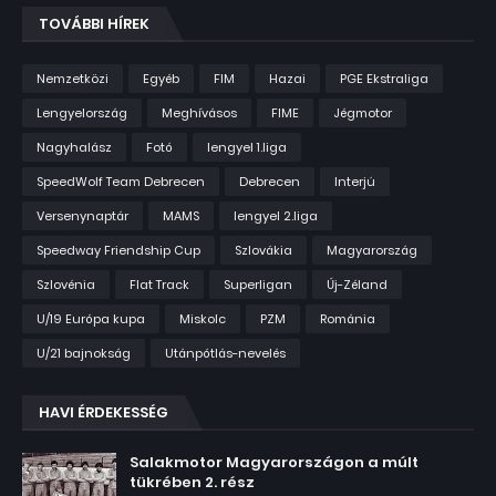
TOVÁBBI HÍREK
Nemzetközi
Egyéb
FIM
Hazai
PGE Ekstraliga
Lengyelország
Meghívásos
FIME
Jégmotor
Nagyhalász
Fotó
lengyel 1.liga
SpeedWolf Team Debrecen
Debrecen
Interjú
Versenynaptár
MAMS
lengyel 2.liga
Speedway Friendship Cup
Szlovákia
Magyarország
Szlovénia
Flat Track
Superligan
Új-Zéland
U/19 Európa kupa
Miskolc
PZM
Románia
U/21 bajnokság
Utánpótlás-nevelés
HAVI ÉRDEKESSÉG
Salakmotor Magyarországon a múlt
tükrében 2. rész