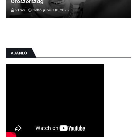
Oroszország
V.Laci
hétfő, június 16, 2025
AJÁNLÓ