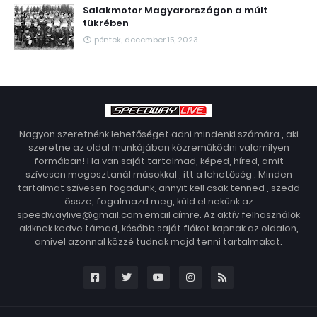
Salakmotor Magyarországon a múlt
tükrében
péntek, december 15, 2023
Nagyon szeretnénk lehetőséget adni mindenki számára , aki
szeretne az oldal munkájában közreműködni valamilyen
formában! Ha van saját tartalmad, képed, híred, amit
szívesen megosztanál másokkal , itt a lehetőség . Minden
tartalmat szívesen fogadunk, annyit kell csak tenned , szedd
össze, fogalmazd meg, küld el nekünk az
speedwaylive@gmail.com email címre. Az aktív felhasználók
akiknek kedve támad, később saját fiókot kapnak az oldalon,
amivel azonnal közzé tudnak majd tenni tartalmakat.