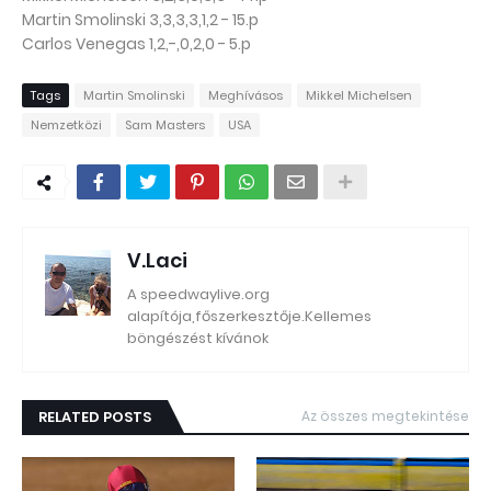
Martin Smolinski 3,3,3,3,1,2 - 15.p
Carlos Venegas 1,2,-,0,2,0 - 5.p
Tags
Martin Smolinski
Meghívásos
Mikkel Michelsen
Nemzetközi
Sam Masters
USA
V.Laci
A speedwaylive.org
alapítója,főszerkesztője.Kellemes
böngészést kívánok
RELATED POSTS
Az összes megtekintése