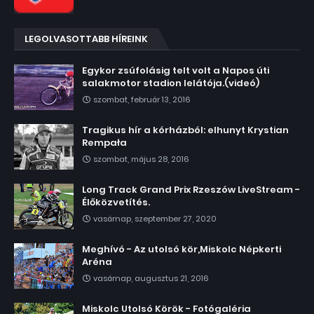
LEGOLVASOTTABB HÍREINK
Egykor zsúfolásig telt volt a Napos úti
salakmotor stadion lelátója.(videó)
szombat, február 13, 2016
Tragikus hír a kórházból: elhunyt Krystian
Rempała
szombat, május 28, 2016
Long Track Grand Prix Rzeszów LiveStream -
Élőközvetítés.
vasárnap, szeptember 27, 2020
Meghívó - Az utolsó kör,Miskolc Népkerti
Aréna
vasárnap, augusztus 21, 2016
Miskolc Utolsó Körök - Fotógaléria