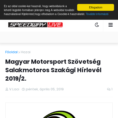
Ez az oldal cookie-kat használ, hogy weboldalunk a
Elfogadom
lehető legjobb formában jelenjen meg.A weboldal további
használatával Kijelented,hogy elfodadom a Coockie-k használatát.
További információ
Főoldal
Hazai
Magyar Motorsport Szövetség
Salakmotoros Szakági Hírlevél
2019/2.
V.Laci
péntek, április 05, 2019
1