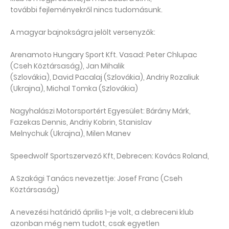
további fejleményekről nincs tudomásunk.
A magyar bajnokságra jelölt versenyzők:
Arenamoto Hungary Sport Kft. Vasad: Peter Chlupac
(Cseh Köztársaság), Jan Mihalik
(Szlovákia), David Pacalaj (Szlovákia), Andriy Rozaliuk
(Ukrajna), Michal Tomka (Szlovákia)
Nagyhalászi Motorsportért Egyesület: Bárány Márk,
Fazekas Dennis, Andriy Kobrin, Stanislav
Melnychuk (Ukrajna), Milen Manev
Speedwolf Sportszervező Kft, Debrecen: Kovács Roland,
A Szakági Tanács nevezettje: Josef Franc (Cseh
Köztársaság)
A nevezési határidő április 1-je volt, a debreceni klub
azonban még nem tudott, csak egyetlen