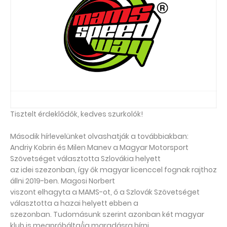
Tisztelt érdeklődők, kedves szurkolók!
Második hírlevelünket olvashatják a továbbiakban:
Andriy Kobrin és Milen Manev a Magyar Motorsport
Szövetséget választotta Szlovákia helyett
az idei szezonban, így ők magyar licenccel fognak rajthoz
állni 2019-ben. Magosi Norbert
viszont elhagyta a MAMS-ot, ő a Szlovák Szövetséget
választotta a hazai helyett ebben a
szezonban. Tudomásunk szerint azonban két magyar
klub is megpróbálta/ja maradásra bírni,