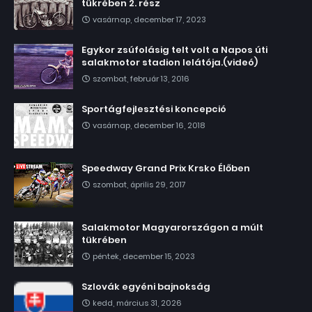
tükrében 2. rész
vasárnap, december 17, 2023
Egykor zsúfolásig telt volt a Napos úti
salakmotor stadion lelátója.(videó)
szombat, február 13, 2016
Sportágfejlesztési koncepció
vasárnap, december 16, 2018
Speedway Grand Prix Krsko Élőben
szombat, április 29, 2017
Salakmotor Magyarországon a múlt
tükrében
péntek, december 15, 2023
Szlovák egyéni bajnokság
kedd, március 31, 2026