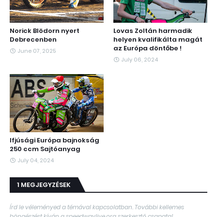
Norick Blödorn nyert
Lovas Zoltán harmadik
Debrecenben
helyen kvalifikálta magát
az Európa döntőbe !
June 07, 2025
July 06, 2024
Ifjúsági Európa bajnokság
250 ccm Sajtóanyag
July 04, 2024
1 MEGJEGYZÉSEK
Írd le véleményed a témával kapcsolatban. További kellemes
böngészést kíván a speedwaylive.org szerkesztő csapata!