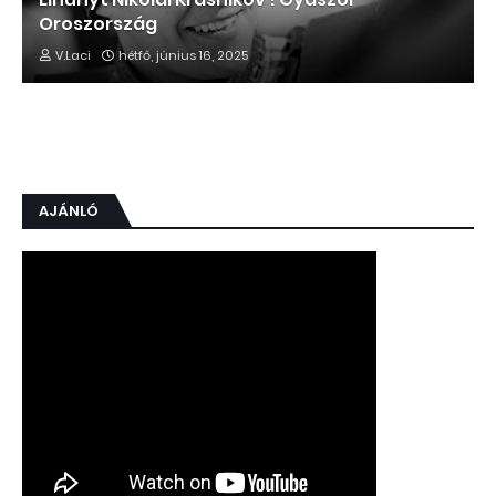
Oroszország
V.Laci
hétfő, június 16, 2025
AJÁNLÓ