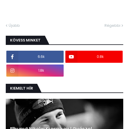
Újabb
Régebbi
KÖVESS MINKET
6.6k
0.8k
1.8k
KIEMELT HÍR
Elhunyt Nikolai Krasnikov ! Gyászol