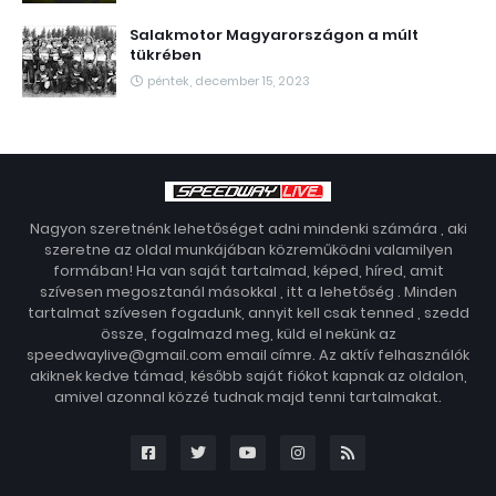
Salakmotor Magyarországon a múlt
tükrében
péntek, december 15, 2023
Nagyon szeretnénk lehetőséget adni mindenki számára , aki
szeretne az oldal munkájában közreműködni valamilyen
formában! Ha van saját tartalmad, képed, híred, amit
szívesen megosztanál másokkal , itt a lehetőség . Minden
tartalmat szívesen fogadunk, annyit kell csak tenned , szedd
össze, fogalmazd meg, küld el nekünk az
speedwaylive@gmail.com email címre. Az aktív felhasználók
akiknek kedve támad, később saját fiókot kapnak az oldalon,
amivel azonnal közzé tudnak majd tenni tartalmakat.