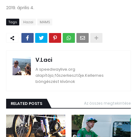
2019. április 4.
Tags
Hazai
MAMS
V.Laci
A speedwaylive.org
alapítója,főszerkesztője.Kellemes
böngészést kívánok
RELATED POSTS
Az összes megtekintése