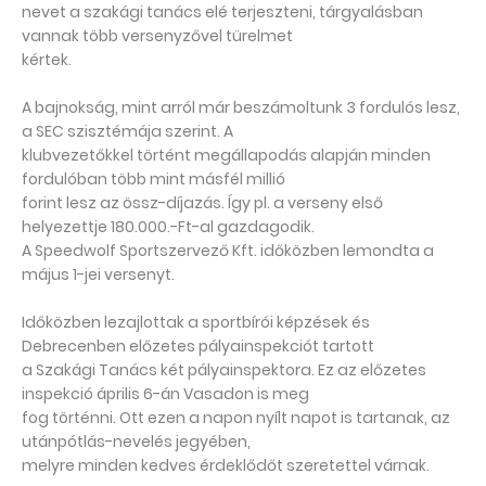
nevet a szakági tanács elé terjeszteni, tárgyalásban
vannak több versenyzővel türelmet
kértek.
A bajnokság, mint arról már beszámoltunk 3 fordulós lesz,
a SEC szisztémája szerint. A
klubvezetőkkel történt megállapodás alapján minden
fordulóban több mint másfél millió
forint lesz az össz-díjazás. Így pl. a verseny első
helyezettje 180.000.-Ft-al gazdagodik.
A Speedwolf Sportszervező Kft. időközben lemondta a
május 1-jei versenyt.
Időközben lezajlottak a sportbírói képzések és
Debrecenben előzetes pályainspekciót tartott
a Szakági Tanács két pályainspektora. Ez az előzetes
inspekció április 6-án Vasadon is meg
fog történni. Ott ezen a napon nyílt napot is tartanak, az
utánpótlás-nevelés jegyében,
melyre minden kedves érdeklődőt szeretettel várnak.