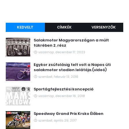
KEDVELT
CÍMKÉK
VERSENYZŐK
Salakmotor Magyarországon a múlt
tükrében 2. rész
vasárnap, december 17, 2023
Egykor zsúfolásig telt volt a Napos úti
salakmotor stadion lelátója.(videó)
szombat, február 13, 2016
Sportágfejlesztési koncepció
vasárnap, december 16, 2018
Speedway Grand Prix Krsko Élőben
szombat, április 29, 2017