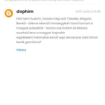
dophim
2019. április 5. 16:48
Hát nem tudom, tavaly még volt Tabaka, Magosi,
Benkő - idénre sikerült mindegyiket távol tartani a
magyar pályáktól - biztos sok Kobrin és Manev
szurkoló lesz a magyar bajnokin
egyébként mennyibe került egy versenyre való hátsó
kerék garnitúra?
Válasz