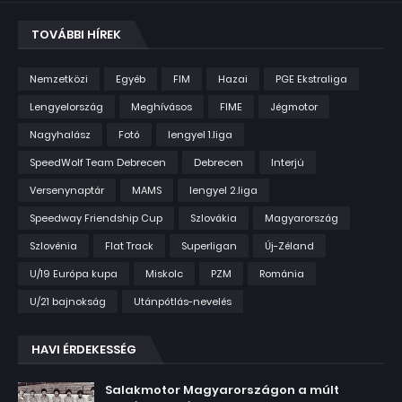
TOVÁBBI HÍREK
Nemzetközi
Egyéb
FIM
Hazai
PGE Ekstraliga
Lengyelország
Meghívásos
FIME
Jégmotor
Nagyhalász
Fotó
lengyel 1.liga
SpeedWolf Team Debrecen
Debrecen
Interjú
Versenynaptár
MAMS
lengyel 2.liga
Speedway Friendship Cup
Szlovákia
Magyarország
Szlovénia
Flat Track
Superligan
Új-Zéland
U/19 Európa kupa
Miskolc
PZM
Románia
U/21 bajnokság
Utánpótlás-nevelés
HAVI ÉRDEKESSÉG
Salakmotor Magyarországon a múlt