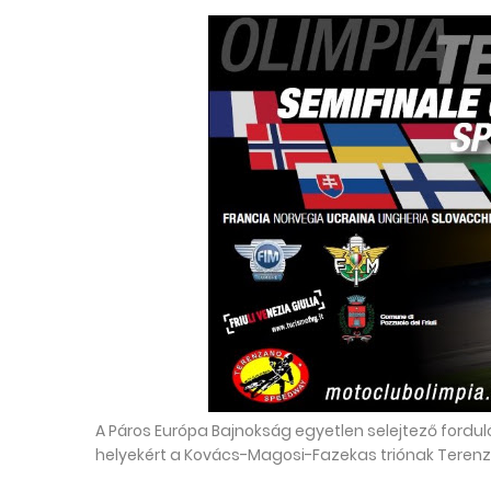
A Páros Európa Bajnokság egyetlen selejtező fordulóv
helyekért a Kovács-Magosi-Fazekas triónak Teren