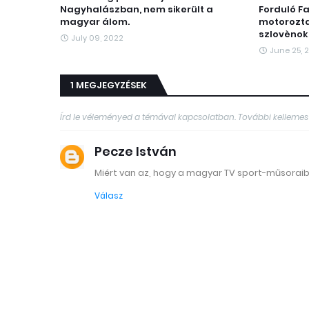
Nagyhalászban, nem sikerült a
Forduló F
magyar álom.
motorozt
szlovènok
July 09, 2022
June 25, 
1 MEGJEGYZÉSEK
Írd le véleményed a témával kapcsolatban. További kellemes
Pecze István
Miért van az, hogy a magyar TV sport-műsoraib
Válasz