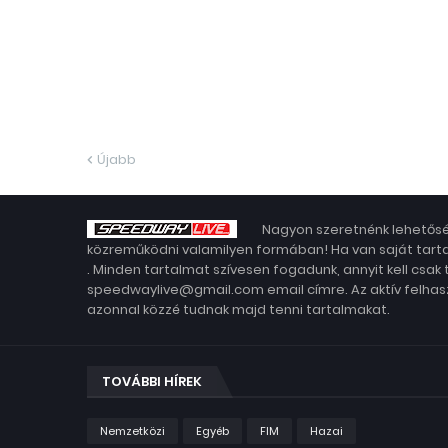
Újabb
Nagyon szeretnénk lehetősé
közreműködni valamilyen formában! Ha van saját tarta
. Minden tartalmat szívesen fogadunk, annyit kell csak
speedwaylive@gmail.com email címre. Az aktív felhasz
azonnal közzé tudnak majd tenni tartalmakat.
TOVÁBBI HÍREK
Nemzetközi
Egyéb
FIM
Hazai