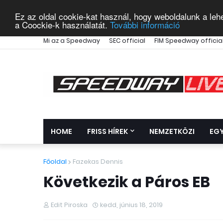
Ez az oldal cookie-kat használ, hogy weboldalunk a leh
a Coockie-k használatát.
További információ
Mi az a Speedway
SEC official
FIM Speedway officia
HOME
FRISS HÍREK
NEMZETKÖZI
EG
Főoldal
Fazekas Dennis
Következik a Páros EB
Edit Piroska
kedd, június 18, 2019