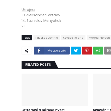
Ukrajna
:
13. Aleksander Loktaev
14. Stanislav Menychuk
21.
Tags
Fazekas Dennis
Kovács Roland
Magosi Norbert
Megosztás
RELATED POSTS
Lettország párosa nyert
Szlovén -