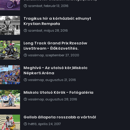
szombat, február 13, 2016
Tragikus hír a kórházból: elhunyt
Krystian Rempała
szombat, május 28, 2016
Long Track Grand Prix Rzeszów
LiveStream - Élőközvetítés.
vasárnap, szeptember 27, 2020
Meghívó - Az utolsó kör,Miskolc
Népkerti Aréna
vasárnap, augusztus 21, 2016
Miskolc Utolsó Körök - Fotógaléria
vasárnap, augusztus 28, 2016
Gollob állapota rosszabb a vártnál
hétfő, április 24, 2017