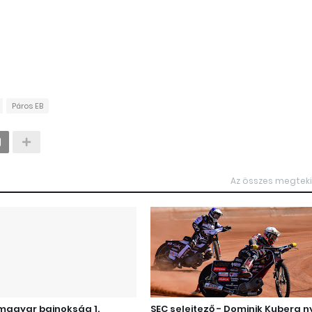
Páros EB
Az összes megtek
 magyar bajnokság 1.
SEC selejtező - Dominik Kubera n