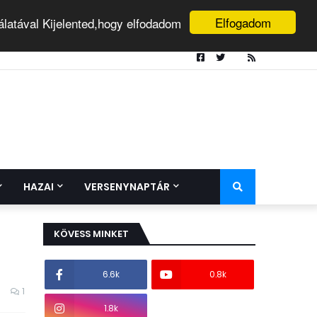
Elfogadom
álatával Kijelented,hogy elfodadom
HAZAI
VERSENYNAPTÁR
KÖVESS MINKET
6.6k
0.8k
1
1.8k