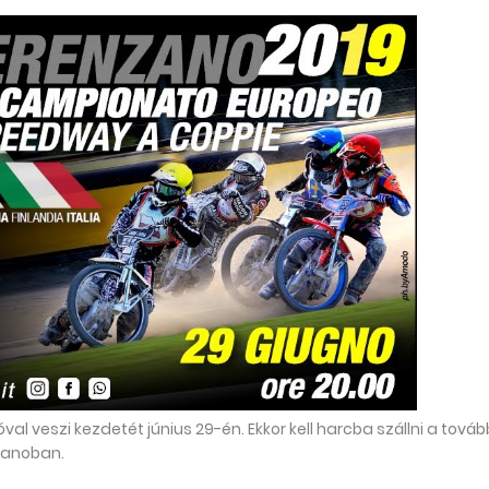
al veszi kezdetét június 29-én. Ekkor kell harcba szállni a továb
zanoban.