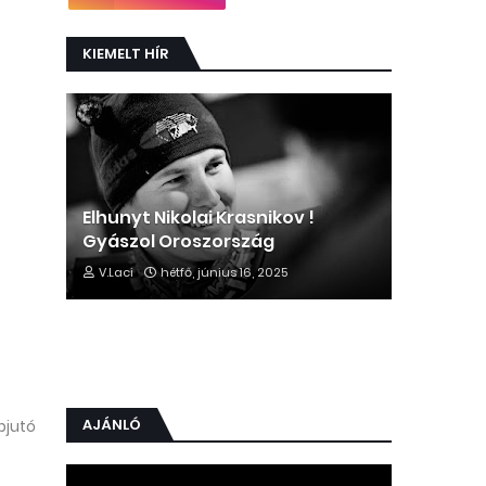
KIEMELT HÍR
Elhunyt Nikolai Krasnikov !
Gyászol Oroszország
V.Laci
hétfő, június 16, 2025
AJÁNLÓ
bjutó