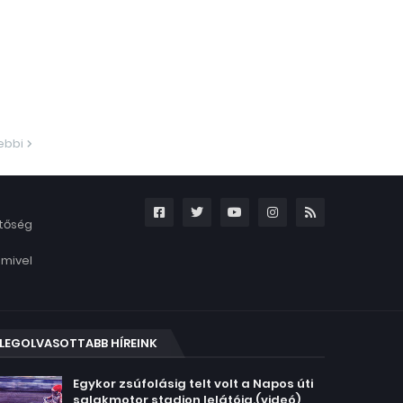
ebbi
etőség
amivel
LEGOLVASOTTABB HÍREINK
Egykor zsúfolásig telt volt a Napos úti
salakmotor stadion lelátója.(videó)