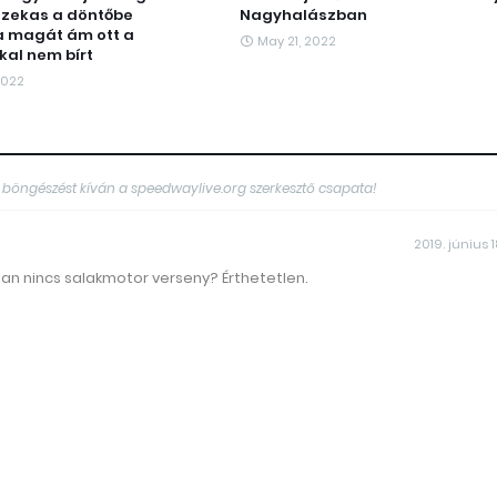
azekas a döntőbe
Nagyhalászban
a magát ám ott a
May 21, 2022
kal nem bírt
2022
 böngészést kíván a speedwaylive.org szerkesztő csapata!
2019. június 1
an nincs salakmotor verseny? Érthetetlen.