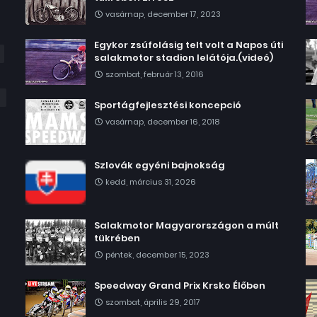
vasárnap, december 17, 2023
Egykor zsúfolásig telt volt a Napos úti
salakmotor stadion lelátója.(videó)
szombat, február 13, 2016
Sportágfejlesztési koncepció
vasárnap, december 16, 2018
Szlovák egyéni bajnokság
kedd, március 31, 2026
Salakmotor Magyarországon a múlt
tükrében
péntek, december 15, 2023
Speedway Grand Prix Krsko Élőben
szombat, április 29, 2017