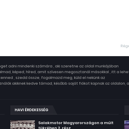
Rég
get adni mindenki számára , aki szeretne az oldal munkájában
lmad, képed, híred, amit szívesen megosztanál másokkal , itt a leh
 tenned , szedd össze, fogalmazd meg, küld el nekünk az
nálók akiknek kedve támad, később saját fiókot kapnak az oldalon, 
HAVI ÉRDEKESSÉG
Salakmotor Magyarországon a múlt
tükrében 2. rész