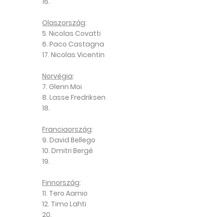
16.
Olaszország
:
5. Nicolas Covatti
6. Paco Castagna
17. Nicolas Vicentin
Norvégia
:
7. Glenn Moi
8. Lasse Fredriksen
18.
Franciaország
:
9. David Bellego
10. Dmitri Bergé
19.
Finnország
:
11. Tero Aarnio
12. Timo Lahti
20.