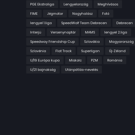
PGE Ekstraliga
Lengyelország
Meghívásos
FIME
Jégmotor
Nagyhalász
Fotó
lengyel 1.liga
SpeedWolf Team Debrecen
Debrecen
Interjú
Versenynaptár
MAMS
lengyel 2.liga
Speedway Friendship Cup
Szlovákia
Magyarország
Szlovénia
Flat Track
Superligan
Új-Zéland
U/19 Európa kupa
Miskolc
PZM
Románia
U/21 bajnokság
Utánpótlás-nevelés