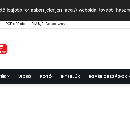
ető legjobb formában jelenjen meg.A weboldal további haszn
l
PGE official
FIM U/21 Speedway
YÉB
VIDEÓ
FOTÓ
INTERJÚK
EGYÉB ORSZÁGOK