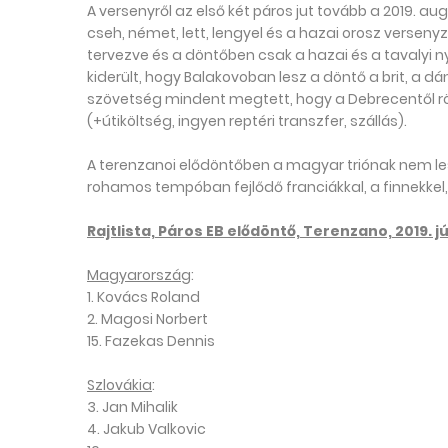
A versenyről az első két páros jut tovább a 2019.
cseh, német, lett, lengyel és a hazai orosz versenyző
tervezve és a döntőben csak a hazai és a tavalyi n
kiderült, hogy Balakovoban lesz a döntő a brit, a dá
szövetség mindent megtett, hogy a Debrecentől rö
(+útiköltség, ingyen reptéri transzfer, szállás).
A terenzanoi elődöntőben a magyar triónak nem les
rohamos tempóban fejlődő franciákkal, a finnekkel, 
Rajtlista, Páros EB elődöntő, Terenzano, 2019. j
Magyarország
:
1. Kovács Roland
2. Magosi Norbert
15. Fazekas Dennis
Szlovákia
:
3. Jan Mihalik
4. Jakub Valkovic