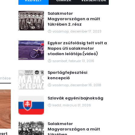
Salakmotor
Magyarországon a múlt
tükrében 2. rész
vasárnap, december 17, 2023
Egykor zsúfolásig telt volt a
Napos úti salakmotor
stadion lelátója.(videó)
szombat, február 13, 2016
Sportágfejlesztési
koncepció
intése
vasárnap, december 16, 2018
Szlovák egyéni bajnokság
kedd, március 31, 2026
Salakmotor
Magyarországon a múlt
yert
tükrében