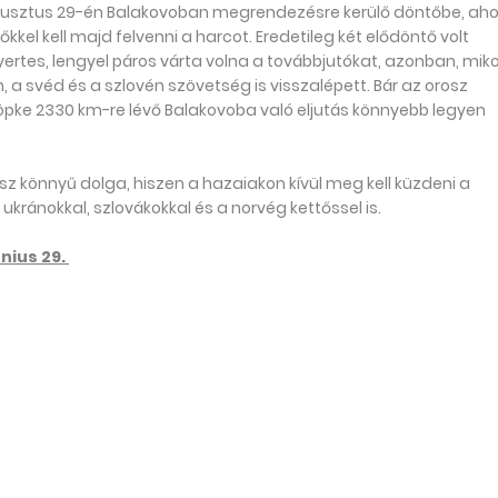
 augusztus 29-én Balakovoban megrendezésre kerülő döntőbe, aho
kkel kell majd felvenni a harcot. Eredetileg két elődöntő volt
yertes, lengyel páros várta volna a továbbjutókat, azonban, miko
n, a svéd és a szlovén szövetség is visszalépett. Bár az orosz
pke 2330 km-re lévő Balakovoba való eljutás könnyebb legyen
z könnyű dolga, hiszen a hazaiakon kívül meg kell küzdeni a
ukránokkal, szlovákokkal és a norvég kettőssel is.
únius 29.