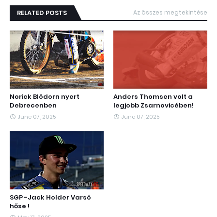
RELATED POSTS
Az összes megtekintése
Norick Blödorn nyert
Anders Thomsen volt a
Debrecenben
legjobb Zsarnovicében!
June 07, 2025
June 07, 2025
SGP -Jack Holder Varsó
hőse !