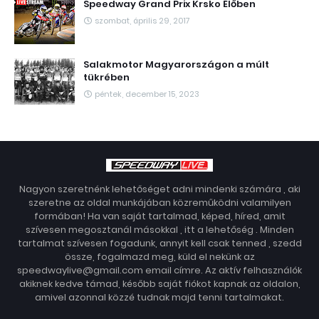
Speedway Grand Prix Krsko Élőben
szombat, április 29, 2017
Salakmotor Magyarországon a múlt
tükrében
péntek, december 15, 2023
Nagyon szeretnénk lehetőséget adni mindenki számára , aki
szeretne az oldal munkájában közreműködni valamilyen
formában! Ha van saját tartalmad, képed, híred, amit
szívesen megosztanál másokkal , itt a lehetőség . Minden
tartalmat szívesen fogadunk, annyit kell csak tenned , szedd
össze, fogalmazd meg, küld el nekünk az
speedwaylive@gmail.com email címre. Az aktív felhasználók
akiknek kedve támad, később saját fiókot kapnak az oldalon,
amivel azonnal közzé tudnak majd tenni tartalmakat.