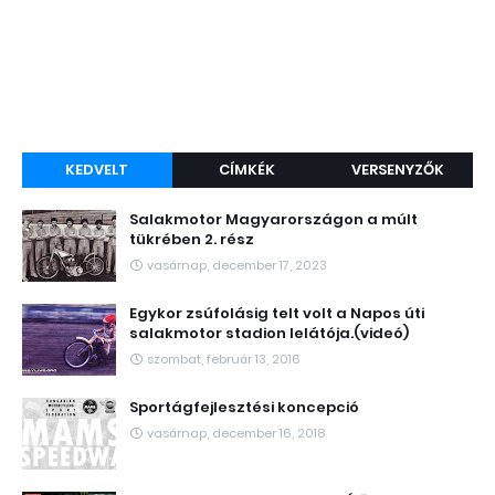
KEDVELT
CÍMKÉK
VERSENYZŐK
Salakmotor Magyarországon a múlt
tükrében 2. rész
vasárnap, december 17, 2023
Egykor zsúfolásig telt volt a Napos úti
salakmotor stadion lelátója.(videó)
szombat, február 13, 2016
Sportágfejlesztési koncepció
vasárnap, december 16, 2018