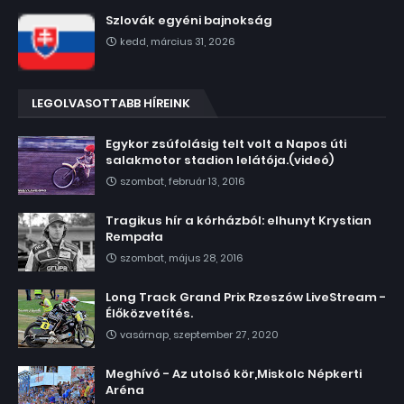
Szlovák egyéni bajnokság
kedd, március 31, 2026
LEGOLVASOTTABB HÍREINK
Egykor zsúfolásig telt volt a Napos úti
salakmotor stadion lelátója.(videó)
szombat, február 13, 2016
Tragikus hír a kórházból: elhunyt Krystian
Rempała
szombat, május 28, 2016
Long Track Grand Prix Rzeszów LiveStream -
Élőközvetítés.
vasárnap, szeptember 27, 2020
Meghívó - Az utolsó kör,Miskolc Népkerti
Aréna