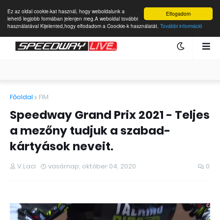
Ez az oldal cookie-kat használ, hogy weboldalunk a
Elfogadom
lehető legjobb formában jelenjen meg.A weboldal további
használatával Kijelented,hogy elfodadom a Coockie-k használatát.
További információ
Főoldal
FIM
Speedway Grand Prix 2021 - Teljes
a mezőny tudjuk a szabad-
kártyások neveit.
V.Laci
vasárnap, október 04, 2020
0