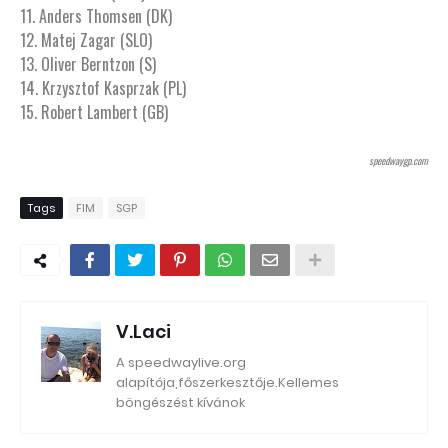
11. Anders Thomsen (DK)
12. Matej Zagar (SLO)
13. Oliver Berntzon (S)
14. Krzysztof Kasprzak (PL)
15. Robert Lambert (GB)
speedwaygp.com
Tags
FIM
SGP
V.Laci
A speedwaylive.org
alapítója,főszerkesztője.Kellemes
böngészést kívánok