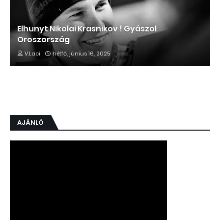
Elhunyt Nikolai Krasnikov ! Gyászol
Oroszország
V.Laci
hétfő, június 16, 2025
AJÁNLÓ