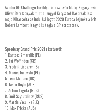
Az idei GP Challenge továbbjutói a szlovén Matej Zagar,a svéd
Oliver Berntzon,valamint a lengyel Krzysztof Kasprzak lesz
majd.Kiharcolta az indulási jogot 2020 Európa bajnoka a brit
Robert Lambert is,így ő is tagja a GP sorozatnak.
Speedway Grand Prix 2021 résztvevői:
1. Bartosz Zmarzlik (PL)
2. Tai Woffinden (GB)
3. Fredrik Lindgren (S)
4. Maciej Janowski (PL)
5. Leon Madsen (DK)
6. Jason Doyle (AUS)
7. Artem Laguta (RUS)
8. Emil Sayfutdinov (RUS)
9. Martin Vaculik (SLK)
10. Max Fricke (AUS)