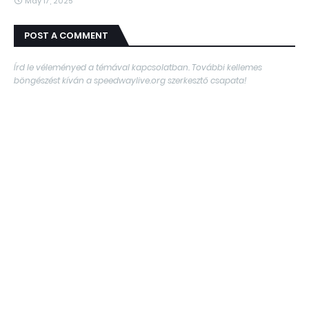
May 17, 2025
POST A COMMENT
Írd le véleményed a témával kapcsolatban. További kellemes
böngészést kíván a speedwaylive.org szerkesztő csapata!