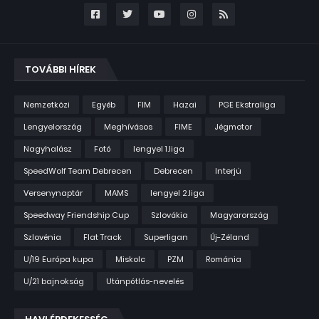
TOVÁBBI HÍREK
Nemzetközi
Egyéb
FIM
Hazai
PGE Ekstraliga
Lengyelország
Meghívásos
FIME
Jégmotor
Nagyhalász
Fotó
lengyel 1.liga
SpeedWolf Team Debrecen
Debrecen
Interjú
Versenynaptár
MAMS
lengyel 2.liga
Speedway Friendship Cup
Szlovákia
Magyarország
Szlovénia
Flat Track
Superligan
Új-Zéland
U/19 Európa kupa
Miskolc
PZM
Románia
U/21 bajnokság
Utánpótlás-nevelés