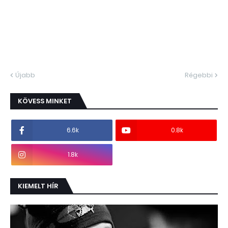
Újabb
Régebbi
KÖVESS MINKET
6.6k
0.8k
1.8k
KIEMELT HÍR