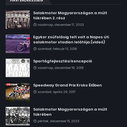
HAVI ÉRDEKESSÉG
Salakmotor Magyarországon a múlt
tükrében 2. rész
vasárnap, december 17, 2023
Egykor zsúfolásig telt volt a Napos úti
salakmotor stadion lelátója.(videó)
szombat, február 13, 2016
Sportágfejlesztési koncepció
vasárnap, december 16, 2018
Speedway Grand Prix Krsko Élőben
szombat, április 29, 2017
Salakmotor Magyarországon a múlt
tükrében
péntek, december 15, 2023