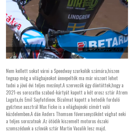
Nem kellett sokat várni a Speedway szurkolók számára,hiszen
tegnap még a világbajnokot ünnepelték ma már viszont lehet
tudni a jövő évi teljes mezőnyt.A szervezők úgy döntöttek,hogy a
2021-es sorozatba szabad-kártyát kapott a két orosz sztár Atrem
Laguta,és Emil Sayfutdinov. Bizalmat kapott a hetedik forduló
győztese ausztrál Max Ficke is a világbajnoki címért való
küzdelemben.A dán Anders Thomsen főversenyzőként vághat neki
a teljes sorozatnak .Az ötödik kiszemelt motoros északi
szomszédunk a szlovák sztár Martin Vaculik lesz majd.