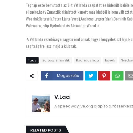
Tegnap este bemutatta az Elit Vetlanda csapatát és kiderült belőle,h
ellenére,hogy Zmarzlik ajánlatott kapott más klubtól is nem változt
Wozniak(lengyel),Peter Ljung(svéd),Andreas Lyager(dán),Dominik Kuber
Palovaara, Filip Hjelmland és Alexander Woentin.
A Vetlanda vezetősége nagyon örül annak,hogy a lengyelek sztárja Ba
segítségére lesz majd a klubnak.
Tags
Bartosz Zmarzlik
Bauhaus liga
Egyéb
Svédor
Megosztás
V.Laci
A speedwaylive.org alapítója,főszerkes
RELATED POSTS