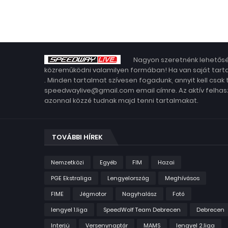
Nagyon szeretnénk lehetősé
közreműködni valamilyen formában! Ha van saját tarta
. Minden tartalmat szívesen fogadunk, annyit kell csak
speedwaylive@gmail.com email címre. Az aktív felhasz
azonnal közzé tudnak majd tenni tartalmakat.
TOVÁBBI HÍREK
Nemzetközi
Egyéb
FIM
Hazai
PGE Ekstraliga
Lengyelország
Meghívásos
FIME
Jégmotor
Nagyhalász
Fotó
lengyel 1.liga
SpeedWolf Team Debrecen
Debrecen
Interjú
Versenynaptár
MAMS
lengyel 2.liga