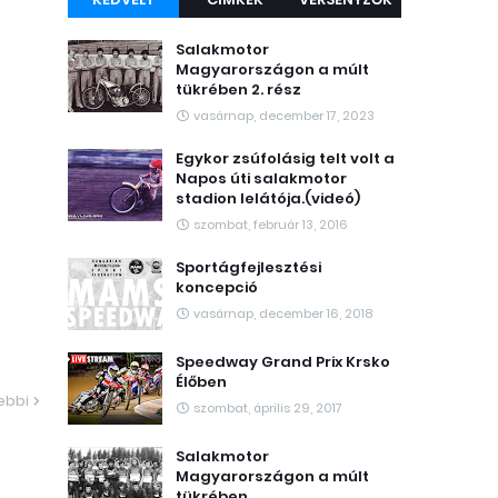
Salakmotor
Magyarországon a múlt
tükrében 2. rész
vasárnap, december 17, 2023
Egykor zsúfolásig telt volt a
Napos úti salakmotor
stadion lelátója.(videó)
szombat, február 13, 2016
Sportágfejlesztési
koncepció
vasárnap, december 16, 2018
Speedway Grand Prix Krsko
Élőben
ebbi
szombat, április 29, 2017
Salakmotor
Magyarországon a múlt
tükrében