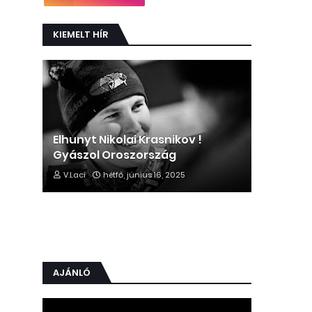
KIEMELT HÍR
Elhunyt Nikolai Krasnikov !
Gyászol Oroszország
V.Laci
hétfő, június 16, 2025
AJÁNLÓ