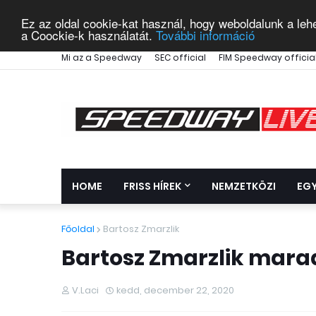
Ez az oldal cookie-kat használ, hogy weboldalunk a leh
a Coockie-k használatát.
További információ
Mi az a Speedway
SEC official
FIM Speedway officia
HOME
FRISS HÍREK
NEMZETKÖZI
EG
Főoldal
Bartosz Zmarzlik
Bartosz Zmarzlik mara
V.Laci
kedd, december 22, 2020