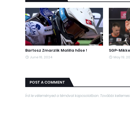
Bartosz Zmarzlik Malilla hőse !
SGP-Mikke
June 16, 2024
May 19, 2
POST A COMMENT
Írd le véleményed a témával kapcsolatban. További kellemes