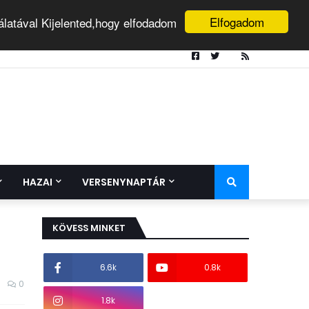
Elfogadom
álatával Kijelented,hogy elfodadom
HAZAI
VERSENYNAPTÁR
KÖVESS MINKET
6.6k
0.8k
0
1.8k