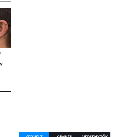
a
y
KEDVELT
CÍMKÉK
VERSENYZŐK