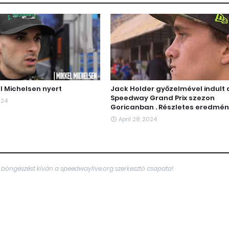
l Michelsen nyert
Jack Holder győzelmével indult 
Speedway Grand Prix szezon
024
Goricanban . Részletes eredmén
April 28, 2024
 böngészést kíván a speedwaylive.org szerkesztő csapata!