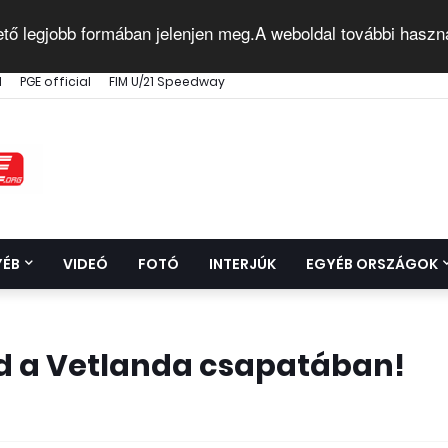
ető legjobb formában jelenjen meg.A weboldal további haszn
l
PGE official
FIM U/21 Speedway
YÉB
VIDEÓ
FOTÓ
INTERJÚK
EGYÉB ORSZÁGOK
d a Vetlanda csapatában!