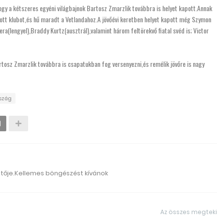
ogy a kétszeres egyéni világbajnok Bartosz Zmarzlik továbbra is helyet kapott.Annak
atott klubot,és hű maradt a Vetlandahoz.A jövőévi keretben helyet kapott még Szymon
a(lengyel),Braddy Kurtz(ausztrál),valamint három feltörekvő fiatal svéd is; Victor
rtosz Zmarzlik továbbra is csapatukban fog versenyezni,és remélik jövőre is nagy
szág
ztője.Kellemes böngészést kívánok
Az összes megtek