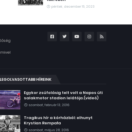
péntek, december 15, 2023
etőség
amivel
LEGOLVASOTTABB HÍREINK
Egykor zsúfolásig telt volt a Napos úti
salakmotor stadion lelátója.(videó)
szombat, február 13, 2016
Tragikus hír a kórházból: elhunyt
Krystian Rempała
szombat, május 28, 2016