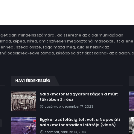
get adni mindenki számára , aki szeretne az oldal munkájában
lmad, képed, híred, amit szívesen megosztanál másokkal , itt a leh
 tenned , szedd össze, fogalmazd meg, küld el nekünk az
nálók akiknek kedve támad, később saját fiókot kapnak az oldalon, 
HAVI ÉRDEKESSÉG
Salakmotor Magyarországon a múlt
tükrében 2. rész
vasárnap, december 17, 2023
Egykor zsúfolásig telt volt a Napos úti
salakmotor stadion lelátója.(videó)
szombat, február 13, 2016