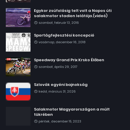
Egykor zsúfolásig telt volt a Napos úti
salakmotor stadion lelátója.(videó)
szombat, február 13, 2016
Sportágfejlesztési koncepció
vasárnap, december 16, 2018
Speedway Grand Prix Krsko Élőben
szombat, április 29, 2017
Szlovák egyéni bajnokság
kedd, március 31, 2026
Salakmotor Magyarországon a múlt
tükrében
péntek, december 15, 2023