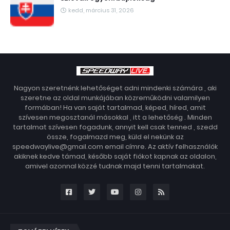
kedd, március 31, 2026
Nagyon szeretnénk lehetőséget adni mindenki számára , aki
szeretne az oldal munkájában közreműködni valamilyen
formában! Ha van saját tartalmad, képed, híred, amit
szívesen megosztanál másokkal , itt a lehetőség . Minden
tartalmat szívesen fogadunk, annyit kell csak tenned , szedd
össze, fogalmazd meg, küld el nekünk az
speedwaylive@gmail.com email címre. Az aktív felhasználók
akiknek kedve támad, később saját fiókot kapnak az oldalon,
amivel azonnal közzé tudnak majd tenni tartalmakat.