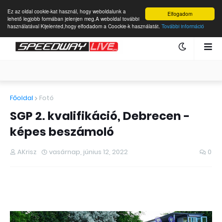
Ez az oldal cookie-kat használ, hogy weboldalunk a
Elfogadom
lehető legjobb formában jelenjen meg.A weboldal további
használatával Kijelented,hogy elfodadom a Coockie-k használatát.
További információ
Főoldal
Fotó
SGP 2. kvalifikáció, Debrecen -
képes beszámoló
AKrisz
vasárnap, június 12, 2022
0