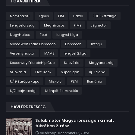
TOVÁBBI HÍREK
Nemzetközi
Egyéb
FIM
Hazai
PGE Ekstraliga
Lengyelország
Meghívásos
FIME
Jégmotor
Nagyhalász
Fotó
lengyel 1.liga
SpeedWolf Team Debrecen
Debrecen
Interjú
Versenynaptár
MAMS
lengyel 2.liga
Speedway Friendship Cup
Szlovákia
Magyarország
Szlovénia
Flat Track
Superligan
Új-Zéland
U/19 Európa kupa
Miskolc
PZM
Románia
U/21 bajnokság
Utánpótlás-nevelés
HAVI ÉRDEKESSÉG
Salakmotor Magyarországon a múlt
tükrében 2. rész
vasárnap, december 17, 2023