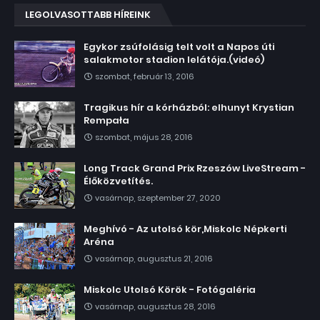
LEGOLVASOTTABB HÍREINK
Egykor zsúfolásig telt volt a Napos úti
salakmotor stadion lelátója.(videó)
szombat, február 13, 2016
Tragikus hír a kórházból: elhunyt Krystian
Rempała
szombat, május 28, 2016
Long Track Grand Prix Rzeszów LiveStream -
Élőközvetítés.
vasárnap, szeptember 27, 2020
Meghívó - Az utolsó kör,Miskolc Népkerti
Aréna
vasárnap, augusztus 21, 2016
Miskolc Utolsó Körök - Fotógaléria
vasárnap, augusztus 28, 2016