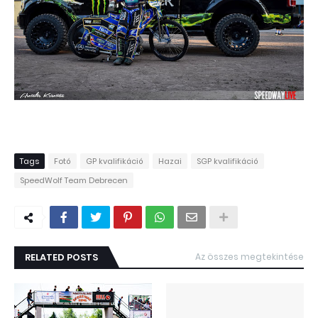
Tags
Fotó
GP kvalifikáció
Hazai
SGP kvalifikáció
SpeedWolf Team Debrecen
RELATED POSTS
Az összes megtekintése