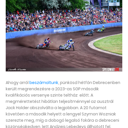
Ahogy arról
beszámoltunk
, pünkösd hétfőn Debrecenben
került megrendezésre a 2023-as SGP második
kvalifikációs versenye szinte teltház előtt. A
megmérettetést hibátlan teljesítménnyel az ausztrál
Jack Holder abszolválta a legjobban. A 20 futamot
követően a második helyett a lengyel Szymon Wozniak
szerezte meg, míg a dobogó legalsó fokára a debreceni
közönségkedven, lett Andzejs Lebedevs állhatott fel.