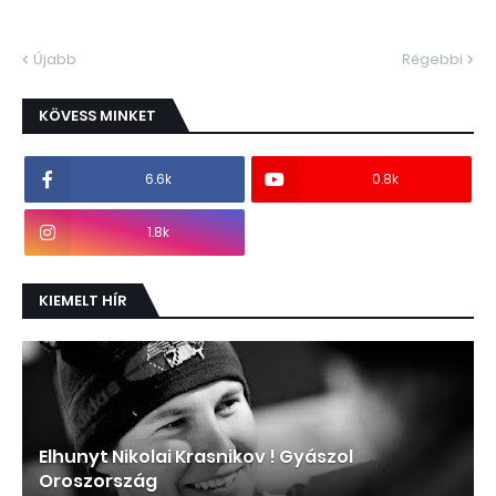
Újabb
Régebbi
KÖVESS MINKET
6.6k
0.8k
1.8k
KIEMELT HÍR
Elhunyt Nikolai Krasnikov ! Gyászol
Oroszország