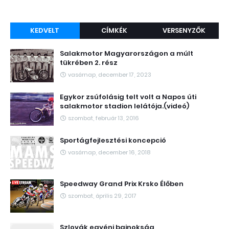
KEDVELT
CÍMKÉK
VERSENYZŐK
Salakmotor Magyarországon a múlt
tükrében 2. rész
vasárnap, december 17, 2023
Egykor zsúfolásig telt volt a Napos úti
salakmotor stadion lelátója.(videó)
szombat, február 13, 2016
Sportágfejlesztési koncepció
vasárnap, december 16, 2018
Speedway Grand Prix Krsko Élőben
szombat, április 29, 2017
Szlovák egyéni bajnokság