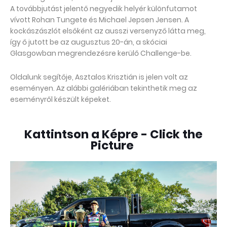
A továbbjutást jelentő negyedik helyér különfutamot
vívott Rohan Tungete és Michael Jepsen Jensen. A
kockászászlót elsőként az ausszi versenyző látta meg,
így ő jutott be az augusztus 20-án, a skóciai
Glasgowban megrendezésre kerülő Challenge-be.
Oldalunk segítője, Asztalos Krisztián is jelen volt az
eseményen. Az alábbi galériában tekinthetik meg az
eseményről készült képeket.
Kattintson a Képre - Click the
Picture