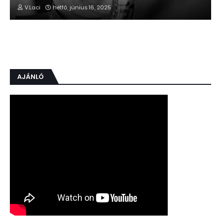
V.Laci
hétfő, június 16, 2025
AJÁNLÓ