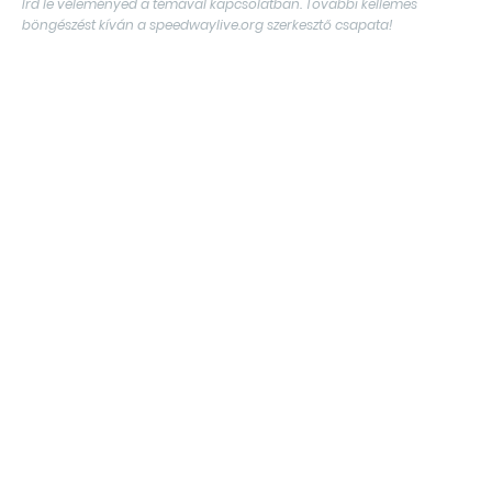
Írd le véleményed a témával kapcsolatban. További kellemes
böngészést kíván a speedwaylive.org szerkesztő csapata!