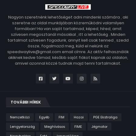
Nagyon szeretnénk lehetőséget adni mindenki számára , aki
szeretne az oldal munkájában közreműködni valamilyen
formában! Ha van saját tartalmad, képed, híred, amit
szívesen megosztanál másokkal , itt a lehetőség . Minden
tartalmat szívesen fogadunk, annyit kell csak tenned , szedd
össze, fogalmazd meg, küld el nekünk az
speedwaylive@gmail.com email címre. Az aktív felhasználók
akiknek kedve támad, később saját fiókot kapnak az oldalon,
amivel azonnal közzé tudnak majd tenni tartalmakat.
TOVÁBBI HÍREK
Nemzetközi
Egyéb
FIM
Hazai
PGE Ekstraliga
Lengyelország
Meghívásos
FIME
Jégmotor