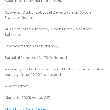
Külön futamban: Náni Péter és Fia,,
Szlovénia: Dalibor Bot, Jozef Ziebert, Roman Spitaler,
Frantisek Gersak,
Ausztria: Peter Dürhamer, Jürhen Garher, Alexander
Schreiner,
Lengyelország: Marcin Zielinski,
Bemutató motorozás: Török Botond
A verseny előtt edzéslehetőséget biztosítanak az egykori
versenyzőknek 10:00 órai kezdettel.
A pálya címe:
Monori út 502/9 Vasad 2211
Moto Track Arena térkép