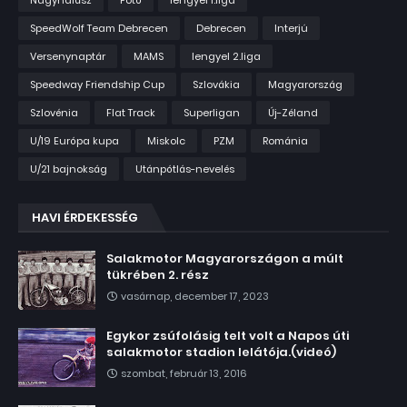
Nagyhalász
Fotó
lengyel 1.liga
SpeedWolf Team Debrecen
Debrecen
Interjú
Versenynaptár
MAMS
lengyel 2.liga
Speedway Friendship Cup
Szlovákia
Magyarország
Szlovénia
Flat Track
Superligan
Új-Zéland
U/19 Európa kupa
Miskolc
PZM
Románia
U/21 bajnokság
Utánpótlás-nevelés
HAVI ÉRDEKESSÉG
Salakmotor Magyarországon a múlt
tükrében 2. rész
vasárnap, december 17, 2023
Egykor zsúfolásig telt volt a Napos úti
salakmotor stadion lelátója.(videó)
szombat, február 13, 2016