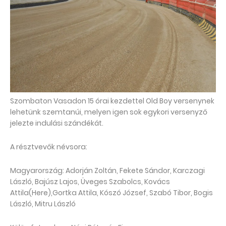
Szombaton Vasadon 15 órai kezdettel Old Boy versenynek
lehetünk szemtanúi, melyen igen sok egykori versenyző
jelezte indulási szándékát.
A résztvevők névsora:
Magyarország: Adorján Zoltán, Fekete Sándor, Karczagi
László, Bajúsz Lajos, Üveges Szabolcs, Kovács
Attila(Here),Gortka Attila, Kószó József, Szabó Tibor, Bogis
László, Mitru László