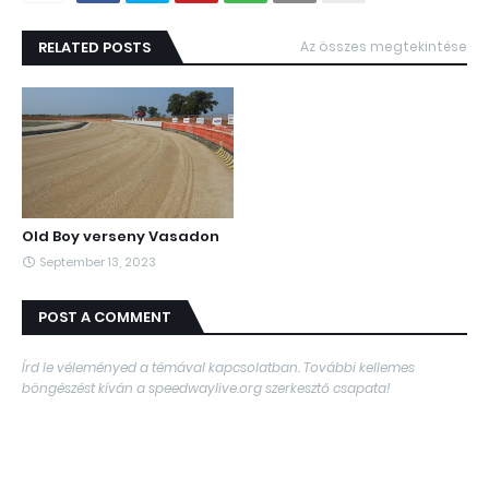
RELATED POSTS
Az összes megtekintése
Old Boy verseny Vasadon
September 13, 2023
POST A COMMENT
Írd le véleményed a témával kapcsolatban. További kellemes
böngészést kíván a speedwaylive.org szerkesztő csapata!