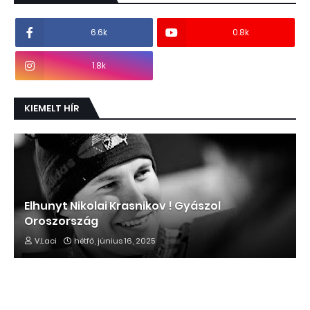
6.6k
0.8k
1.8k
KIEMELT HÍR
Elhunyt Nikolai Krasnikov ! Gyászol
Oroszország
V.Laci
hétfő, június 16, 2025