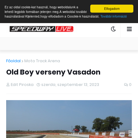
Ez az oldal cookie-kat használ, hogy weboldalunk a
Elfogadom
lehető legjobb formában jelenjen meg.A weboldal további
használatával Kijelented,hogy elfodadom a Coockie-k használatát.
További információ
Főoldal
Moto Track Arena
Old Boy verseny Vasadon
Edit Piroska
szerda, szeptember 13, 2023
0