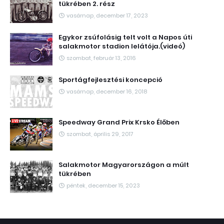
tükrében 2. rész
vasárnap, december 17, 2023
Egykor zsúfolásig telt volt a Napos úti
salakmotor stadion lelátója.(videó)
szombat, február 13, 2016
Sportágfejlesztési koncepció
vasárnap, december 16, 2018
Speedway Grand Prix Krsko Élőben
szombat, április 29, 2017
Salakmotor Magyarországon a múlt
tükrében
péntek, december 15, 2023