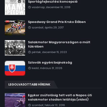
Sportágfejlesztési koncepció
vasárnap, december 16, 2018
Speedway Grand Prix Krsko Élőben
szombat, április 29, 2017
Salakmotor Magyarországon a múlt
tükrében
péntek, december 15, 2023
Szlovák egyéni bajnokság
kedd, március 31, 2026
LEGOLVASOTTABB HÍREINK
Egykor zsúfolásig telt volt a Napos úti
salakmotor stadion lelátója.(videó)
szombat, február 13, 2016