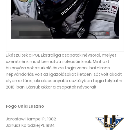
Elkészültek a PGE Ekstraliga csapatok névsorai, melyet
szeretnénk most bemutatni olvasóinknak. Mint azt
bizonyára sok szurkoló észre fogja venni, hatalmas
népvándorlás volt az igazolásokat illetően, sőt volt akadt
olyan sztár is, aki alacsonyabb osztályban fogja folytatni
2018-ban. Lássuk akkor a csapatok névsorait
Fogo Unia Leszno
Jarosław Hampel PL 1982
Janusz Kołodziej PL 1984