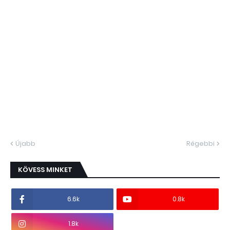
Újabb
Régebbi
KÖVESS MINKET
6.6k
0.8k
1.8k