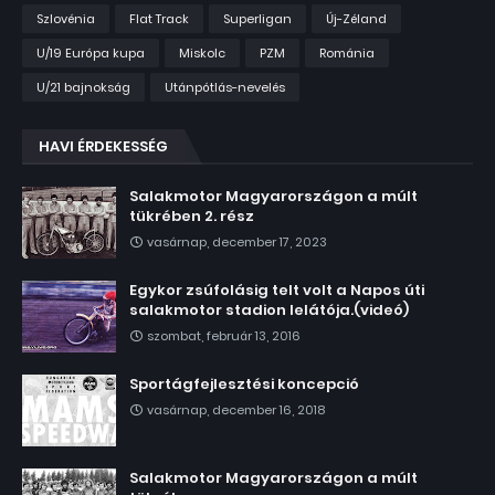
Szlovénia
Flat Track
Superligan
Új-Zéland
U/19 Európa kupa
Miskolc
PZM
Románia
U/21 bajnokság
Utánpótlás-nevelés
HAVI ÉRDEKESSÉG
Salakmotor Magyarországon a múlt
tükrében 2. rész
vasárnap, december 17, 2023
Egykor zsúfolásig telt volt a Napos úti
salakmotor stadion lelátója.(videó)
szombat, február 13, 2016
Sportágfejlesztési koncepció
vasárnap, december 16, 2018
Salakmotor Magyarországon a múlt