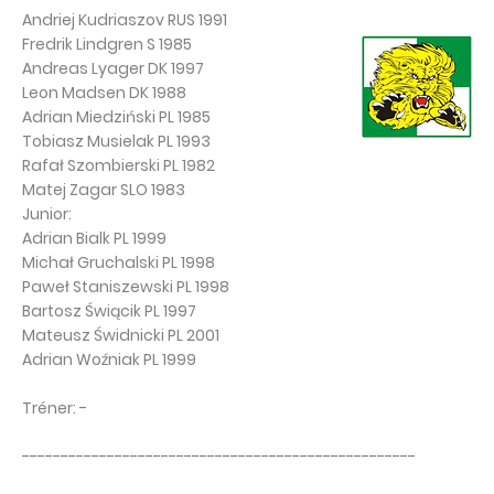
Andriej Kudriaszov RUS 1991
Fredrik Lindgren S 1985
Andreas Lyager DK 1997
Leon Madsen DK 1988
Adrian Miedziński PL 1985
Tobiasz Musielak PL 1993
Rafał Szombierski PL 1982
Matej Zagar SLO 1983
Junior:
Adrian Bialk PL 1999
Michał Gruchalski PL 1998
Paweł Staniszewski PL 1998
Bartosz Świącik PL 1997
Mateusz Świdnicki PL 2001
Adrian Woźniak PL 1999
Tréner: -
---------------------------------------------------