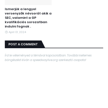
Ismerjük a lengyel
versenyzők névsorát akik a
SEC, valamint a GP
kvalifikációs sorozatban
indulni fognak .
April 01, 2024
POST A COMMENT
Írd le véleményed a témával kapcsolatban. További kellemes
böngészést kíván a speedwaylive.org szerkesztő csapata!