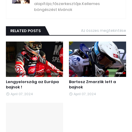
alapítója,főszerkesztője.Kellemes
böngészést kívánok
RELATED POSTS
Az összes megtekintése
Lengyelország az Európa
Bartosz Zmarzlik lett a
bajnok !
bajnok
April 07, 2024
April 07, 2024