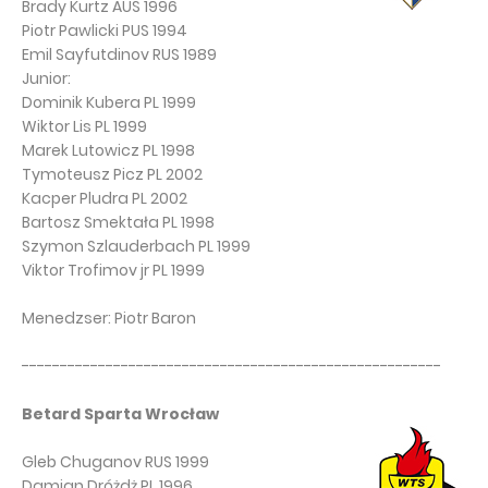
Brady Kurtz AUS 1996
Piotr Pawlicki PUS 1994
Emil Sayfutdinov RUS 1989
Junior:
Dominik Kubera PL 1999
Wiktor Lis PL 1999
Marek Lutowicz PL 1998
Tymoteusz Picz PL 2002
Kacper Pludra PL 2002
Bartosz Smektała PL 1998
Szymon Szlauderbach PL 1999
Viktor Trofimov jr PL 1999
Menedzser: Piotr Baron
-------------------------------------------------------
Betard Sparta Wrocław
Gleb Chuganov RUS 1999
Damian Dróżdż PL 1996