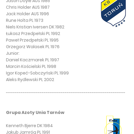
Jason Doyle AUS 1985
Chris Holder AUS 1987
Jack Holder AUS 1996
Rune Holta PL 1973
Niels Kristian Iversen DK 1982
Łukasz Przedpełski PL 1992
Paweł Przedpełski PL 1995
Grzegorz Walasek PL 1976
Junior:
Daniel Kaczmarek PL 1997
Marcin Kościelski PL 1998
Igor Kopeć-Sobczyński PL 1999
Aleks Rydlewski PL 2002
---------------------------------------------------------
Grupa Azoty Unia Tarnów
Kenneth Bjerre DK 1984
Jakub Jamróg PL 1991