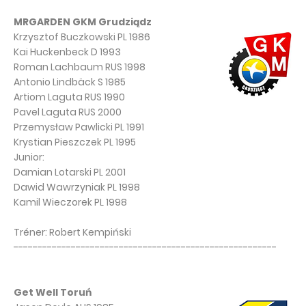
MRGARDEN GKM Grudziądz
Krzysztof Buczkowski PL 1986
Kai Huckenbeck D 1993
Roman Lachbaum RUS 1998
Antonio Lindbäck S 1985
Artiom Laguta RUS 1990
Pavel Laguta RUS 2000
Przemysław Pawlicki PL 1991
Krystian Pieszczek PL 1995
Junior:
Damian Lotarski PL 2001
Dawid Wawrzyniak PL 1998
Kamil Wieczorek PL 1998
Tréner: Robert Kempiński
-------------------------------------------------------
Get Well Toruń