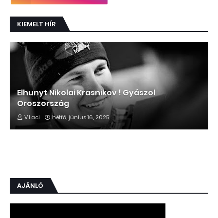
KIEMELT HÍR
Elhunyt Nikolai Krasnikov ! Gyászol
Oroszország
V.Laci
hétfő, június 16, 2025
AJÁNLÓ