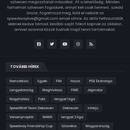
szívesen megosztanál másokkal , itt a lehetőség . Minden
tartalmat szívesen fogadunk, annyit kell csak tenned , szedd
össze, fogalmazd meg, küld el nekünk az
speedwaylive@gmail.com email címre. Az aktív felhasználók
akiknek kedve támad, később saját fiókot kapnak az oldalon,
amivel azonnal közzé tudnak majd tenni tartalmakat.
TOVÁBBI HÍREK
Nemzetközi
Egyéb
FIM
Hazai
PGE Ekstraliga
Lengyelország
Meghívásos
FIME
Jégmotor
Nagyhalász
Fotó
lengyel 1.liga
SpeedWolf Team Debrecen
Debrecen
Interjú
Versenynaptár
MAMS
lengyel 2.liga
Speedway Friendship Cup
Szlovákia
Magyarország