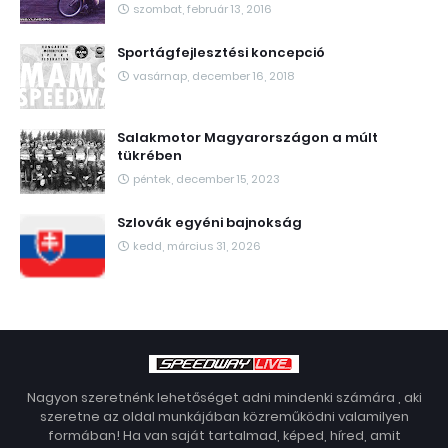
szombat, február 13, 2016
Sportágfejlesztési koncepció
vasárnap, december 16, 2018
Salakmotor Magyarországon a múlt
tükrében
péntek, december 15, 2023
Szlovák egyéni bajnokság
kedd, március 31, 2026
Nagyon szeretnénk lehetőséget adni mindenki számára , aki
szeretne az oldal munkájában közreműködni valamilyen
formában! Ha van saját tartalmad, képed, híred, amit