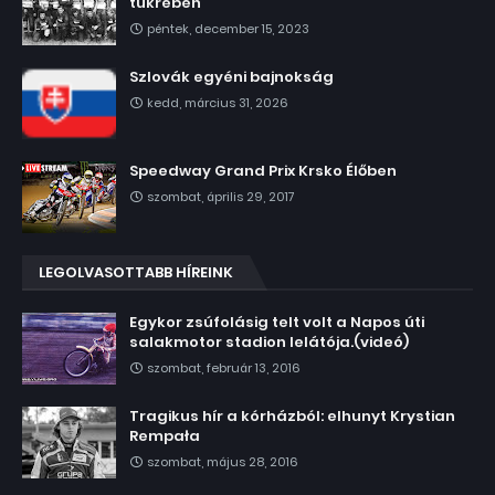
tükrében
péntek, december 15, 2023
Szlovák egyéni bajnokság
kedd, március 31, 2026
Speedway Grand Prix Krsko Élőben
szombat, április 29, 2017
LEGOLVASOTTABB HÍREINK
Egykor zsúfolásig telt volt a Napos úti
salakmotor stadion lelátója.(videó)
szombat, február 13, 2016
Tragikus hír a kórházból: elhunyt Krystian
Rempała
szombat, május 28, 2016