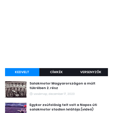
KEDVELT
CÍMKÉK
VERSENYZŐK
Salakmotor Magyarországon a múlt
tükrében 2. rész
vasárnap, december 17, 2023
Egykor zsúfolásig telt volt a Napos úti
salakmotor stadion lelátója.(videó)