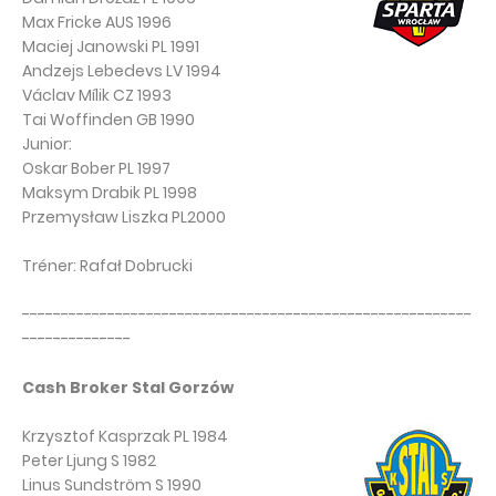
Max Fricke AUS 1996
Maciej Janowski PL 1991
Andzejs Lebedevs LV 1994
Václav Mílik CZ 1993
Tai Woffinden GB 1990
Junior:
Oskar Bober PL 1997
Maksym Drabik PL 1998
Przemysław Liszka PL2000
Tréner: Rafał Dobrucki
----------------------------------------------------------
--------------
Cash Broker Stal Gorzów
Krzysztof Kasprzak PL 1984
Peter Ljung S 1982
Linus Sundström S 1990