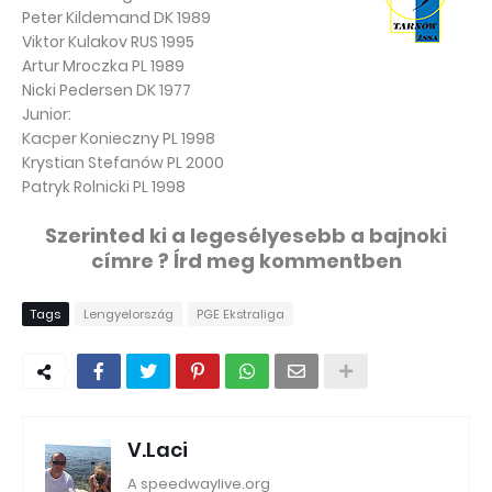
Peter Kildemand DK 1989
Viktor Kulakov RUS 1995
Artur Mroczka PL 1989
Nicki Pedersen DK 1977
Junior:
Kacper Konieczny PL 1998
Krystian Stefanów PL 2000
Patryk Rolnicki PL 1998
Szerinted ki a legesélyesebb a bajnoki
címre ? Írd meg kommentben
Tags
Lengyelország
PGE Ekstraliga
V.Laci
A speedwaylive.org