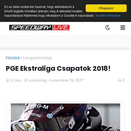
Ez az oldal cookie-kat használ, hogy weboldalunk a
Elfogadom
lehető legjobb formában jelenjen meg.A weboldal további
használatával Kijelented,hogy elfodadom a Coockie-k használatát.
További információ
Főoldal
Lengyelország
PGE Ekstraliga Csapatok 2018!
V.Laci
vasárnap, november 19, 2017
0