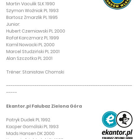
Martin Vaculik SLK 1990
Szymon Woźniak PL 1993
Bartosz Zmarzlik PL 1995
Junior:
Hubert Czerniawski PL 2000
Rafał Karczmarz PL 1999
Kamil Nowacki PL 2000
Marcel Studziński PL 2001
Alan Szczotka PL 2001
Tréner: Stanisław Chomski
----------------------------------------------------------
-----
Ekantor.pl Falubaz Zielona Góra
Patryk Dudek PL 1992
Kacper Gomólski PL 1993
Mads Hansen DK 2000