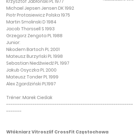
Krzysztof Jabłoński PL 1977
Michael Jepsen Jensen DK 1992
Piotr Protasiewicz Polska 1975
Martin Smolinski D 1984
Jacob Thorssell S 1993
Grzegorz Zengota PL 1988
Junior:
Nikodem Bartoch PL 2001
Mateusz Burzyński PL 1998
Sebastian Niedźwiedź PL 1997
Jakub Osyczka PL 2000
Mateusz Tonder PL 1999
Alex Zgardziński PL1997
Tréner: Marek Cieślak
----------------------------------------------------------
-------
Włókniarz Vitroszlif CrossFit Częstochowa