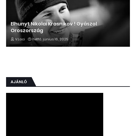
Elhunyt Nikolai Krasnikov ! Gyászol
Oroszország
V.Laci
hétfő, június 16, 2025
AJÁNLÓ