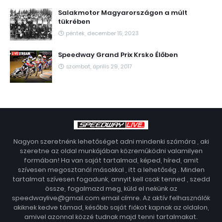
Salakmotor Magyarországon a múlt
tükrében
péntek, december 15, 2023
Speedway Grand Prix Krsko Élőben
szombat, április 29, 2017
Nagyon szeretnénk lehetőséget adni mindenki számára , aki
szeretne az oldal munkájában közreműködni valamilyen
formában! Ha van saját tartalmad, képed, híred, amit
szívesen megosztanál másokkal , itt a lehetőség . Minden
tartalmat szívesen fogadunk, annyit kell csak tenned , szedd
össze, fogalmazd meg, küld el nekünk az
speedwaylive@gmail.com email címre. Az aktív felhasználók
akiknek kedve támad, később saját fiókot kapnak az oldalon,
amivel azonnal közzé tudnak majd tenni tartalmakat.