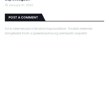
January 07, 2023
POST A COMMENT
Írd le véleményed a témával kapcsolatban. További kellemes
böngészést kíván a speedwaylive.org szerkesztő csapata!