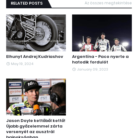
RELATED POSTS
Az összes megtekintése
Elhunyt Andrej Kudriashov
Argentína - Paco nyerte a
hatodik fordulót
May 19, 2024
January 09, 2023
Jason Doyle kettőből kettő!
Újabb győzelemmel zárta
versenyét az ausztrál
bajnokságban