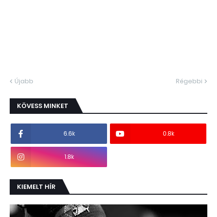
Újabb
Régebbi
KÖVESS MINKET
6.6k
0.8k
1.8k
KIEMELT HÍR