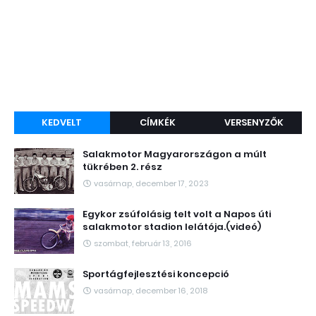
KEDVELT
CÍMKÉK
VERSENYZŐK
Salakmotor Magyarországon a múlt
tükrében 2. rész
vasárnap, december 17, 2023
Egykor zsúfolásig telt volt a Napos úti
salakmotor stadion lelátója.(videó)
szombat, február 13, 2016
Sportágfejlesztési koncepció
vasárnap, december 16, 2018