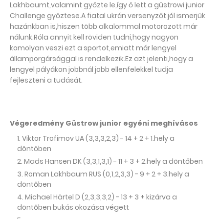
Lakhbaumt,valamint győzte le,így ő lett a güstrowi junior
Challenge győztese.A fiatal ukrán versenyzőt jól ismerjük
hazánkban is,hiszen több alkalommal motorozott már
nálunk.Róla annyit kell röviden tudni,hogy nagyon
komolyan veszi ezt a sportot,emiatt már lengyel
államporgársággal is rendelkezik.Ez azt jelenti,hogy a
lengyel pályákon jobbnál jobb ellenfelekkel tudja
fejleszteni a tudását.
Végeredmény Güstrow junior egyéni meghívásos
Viktor Trofimov UA (3,3,3,2,3) - 14 + 2 + 1.hely a
döntőben
Mads Hansen DK (3,3,1,3,1) - 11 + 3 + 2.hely a döntőben
Roman Lakhbaum RUS (0,1,2,3,3) - 9 + 2 + 3.hely a
döntőben
Michael Härtel D (2,3,3,3,2) - 13 + 3 + kizárva a
döntőben bukás okozása végett