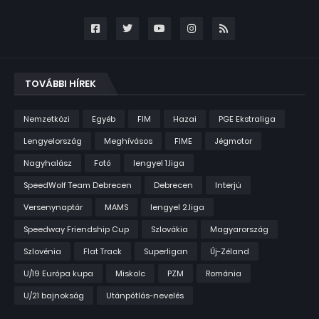
TOVÁBBI HÍREK
Nemzetközi
Egyéb
FIM
Hazai
PGE Ekstraliga
Lengyelország
Meghívásos
FIME
Jégmotor
Nagyhalász
Fotó
lengyel 1.liga
SpeedWolf Team Debrecen
Debrecen
Interjú
Versenynaptár
MAMS
lengyel 2.liga
Speedway Friendship Cup
Szlovákia
Magyarország
Szlovénia
Flat Track
Superligan
Új-Zéland
U/19 Európa kupa
Miskolc
PZM
Románia
U/21 bajnokság
Utánpótlás-nevelés