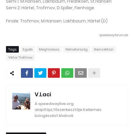
Semi 1: M.Hansen, Lakhbaum, Fredriksen, St.Hansen
Semi 2: Härtel, Trofimov, D.Spiller, Fienhage
Finale: Trofimov, M.Hansen. Lakhbaum, Härtel (D)
speedwayforum.de
Tags
Egyéb
Meghívásos
Németország
Nemzetközi
Viktor Trofimov
V.Laci
A speedwaylive.org
alapítója,főszerkesztője.Kellemes
böngészést kívánok