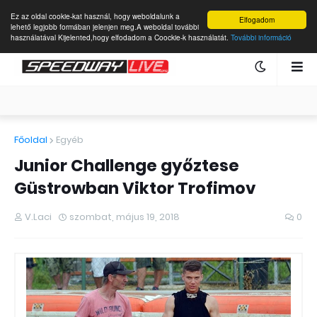
Ez az oldal cookie-kat használ, hogy weboldalunk a
Elfogadom
lehető legjobb formában jelenjen meg.A weboldal további
használatával Kijelented,hogy elfodadom a Coockie-k használatát.
További információ
Főoldal
Egyéb
Junior Challenge győztese
Güstrowban Viktor Trofimov
V.Laci
szombat, május 19, 2018
0