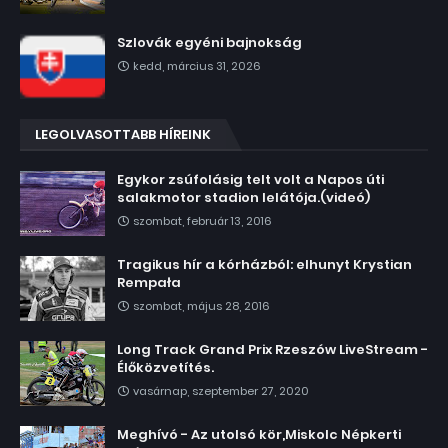
Szlovák egyéni bajnokság
kedd, március 31, 2026
LEGOLVASOTTABB HÍREINK
Egykor zsúfolásig telt volt a Napos úti
salakmotor stadion lelátója.(videó)
szombat, február 13, 2016
Tragikus hír a kórházból: elhunyt Krystian
Rempała
szombat, május 28, 2016
Long Track Grand Prix Rzeszów LiveStream -
Élőközvetítés.
vasárnap, szeptember 27, 2020
Meghívó - Az utolsó kör,Miskolc Népkerti