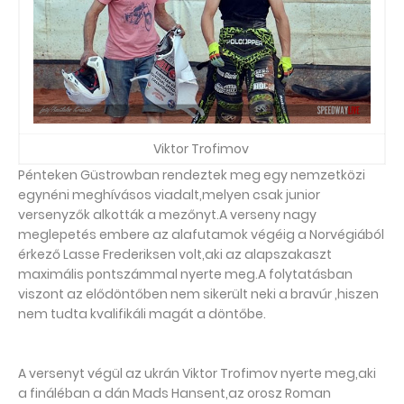
Viktor Trofimov
Pénteken Güstrowban rendeztek meg egy nemzetközi
egynéni meghívásos viadalt,melyen csak junior
versenyzők alkották a mezőnyt.A verseny nagy
meglepetés embere az alafutamok végéig a Norvégiából
érkező Lasse Frederiksen volt,aki az alapszakaszt
maximális pontszámmal nyerte meg.A folytatásban
viszont az elődöntőben nem sikerült neki a bravúr ,hiszen
nem tudta kvalifikáli magát a döntőbe.
A versenyt végül az ukrán Viktor Trofimov nyerte meg,aki
a fináléban a dán Mads Hansent,az orosz Roman