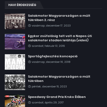
HAVI ÉRDEKESSÉG
Salakmotor Magyarországon a múlt
tükrében 2. rész
vasárnap, december 17, 2023
Egykor zsúfolásig telt volt a Napos úti
salakmotor stadion lelátója.(videó)
szombat, február 13, 2016
Sportágfejlesztési koncepció
vasárnap, december 16, 2018
Salakmotor Magyarországon a múlt
tükrében
péntek, december 15, 2023
Speedway Grand Prix Krsko Élőben
szombat, április 29, 2017