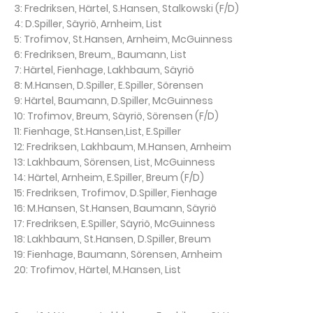
3: Fredriksen, Härtel, S.Hansen, Stalkowski (F/D)
4: D.Spiller, Säyriö, Arnheim, List
5: Trofimov, St.Hansen, Arnheim, McGuinness
6: Fredriksen, Breum,, Baumann, List
7: Härtel, Fienhage, Lakhbaum, Säyriö
8: M.Hansen, D.Spiller, E.Spiller, Sörensen
9: Härtel, Baumann, D.Spiller, McGuinness
10: Trofimov, Breum, Säyriö, Sörensen (F/D)
11: Fienhage, St.Hansen,List, E.Spiller
12: Fredriksen, Lakhbaum, M.Hansen, Arnheim
13: Lakhbaum, Sörensen, List, McGuinness
14: Härtel, Arnheim, E.Spiller, Breum (F/D)
15: Fredriksen, Trofimov, D.Spiller, Fienhage
16: M.Hansen, St.Hansen, Baumann, Säyriö
17: Fredriksen, E.Spiller, Säyriö, McGuinness
18: Lakhbaum, St.Hansen, D.Spiller, Breum
19: Fienhage, Baumann, Sörensen, Arnheim
20: Trofimov, Härtel, M.Hansen, List