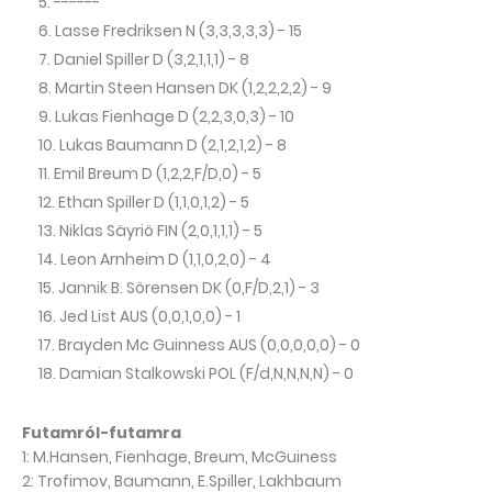
------
Lasse Fredriksen N (3,3,3,3,3) - 15
Daniel Spiller D (3,2,1,1,1) - 8
Martin Steen Hansen DK (1,2,2,2,2) - 9
Lukas Fienhage D (2,2,3,0,3) - 10
Lukas Baumann D (2,1,2,1,2) - 8
Emil Breum D (1,2,2,F/D,0) - 5
Ethan Spiller D (1,1,0,1,2) - 5
Niklas Säyriö FIN (2,0,1,1,1) - 5
Leon Arnheim D (1,1,0,2,0) - 4
Jannik B. Sörensen DK (0,F/D,2,1) - 3
Jed List AUS (0,0,1,0,0) - 1
Brayden Mc Guinness AUS (0,0,0,0,0) - 0
Damian Stalkowski POL (F/d,N,N,N,N) - 0
Futamról-futamra
1: M.Hansen, Fienhage, Breum, McGuiness
2: Trofimov, Baumann, E.Spiller, Lakhbaum