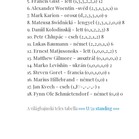
5. Francis Gust - lett (1,3,3,2,2,1) 12
6. Alexander Woentin -svéd (2,3,1,3,1,1) 11
7. Mark Karion - orosz (d,2,3,3,1,0) 9
8. Mateusz Swidnicki - lengyel (2,3,1,2,0,0) 8
9. Daniil Kolodinskij - lett (0,1,2,2,3) 8
10. Petr Chlupác - cseh (2,1,2,1,2) 8
11. Lukas Baumann - német (2,2,0,1,1) 6
12. Ernest Matjusonoks - lett (1,0,0,2,2) 5
13. Matthew Gilmore - ausztrál (0,1,0,0,1) 2
14. Marko Levishin - ukrán (1,0,0,1,0) 2
15. Steven Goret - francia (0,0,1,0,0) 1
16. Marius Hillebrand - német (1,0) 1
17. Jan Kvech - cseh (1,F/-,-,-,-) 1
18. Fynn Ole Schmietendorf - német (0,0) 0
A világbajnoki teles tabella
¤¤¤ U/21 standing ¤¤¤