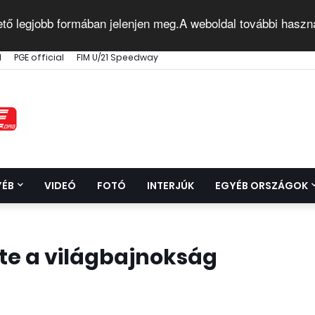
ető legjobb formában jelenjen meg.A weboldal további haszn
l
PGE official
FIM U/21 Speedway
YÉB
VIDEÓ
FOTÓ
INTERJÚK
EGYÉB ORSZÁGOK
te a világbajnokság