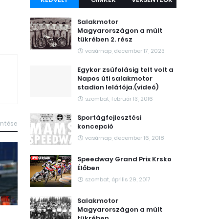
Salakmotor
Magyarországon a múlt
tükrében 2. rész
vasárnap, december 17, 2023
Egykor zsúfolásig telt volt a
Napos úti salakmotor
stadion lelátója.(videó)
szombat, február 13, 2016
Sportágfejlesztési
intése
koncepció
vasárnap, december 16, 2018
Speedway Grand Prix Krsko
Élőben
szombat, április 29, 2017
Salakmotor
Magyarországon a múlt
tükrében