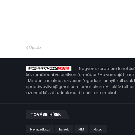
Újabb
Nagyon szeretnénk lehetősé
közreműködni valamilyen formában! Ha van saját tarta
. Minden tartalmat szívesen fogadunk, annyit kell csak
speedwaylive@gmail.com email címre. Az aktív felhasz
azonnal közzé tudnak majd tenni tartalmakat.
TOVÁBBI HÍREK
Nemzetközi
Egyéb
FIM
Hazai