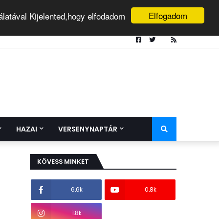
Elfogadom
álatával Kijelented,hogy elfodadom
HAZAI
VERSENYNAPTÁR
KÖVESS MINKET
6.6k
0.8k
1.8k