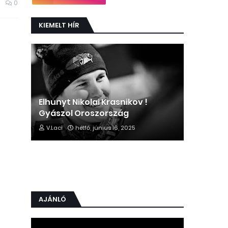
0
KIEMELT HÍR
Elhunyt Nikolai Krasnikov !
Gyászol Oroszország
V.Laci
hétfő, június 16, 2025
AJÁNLÓ