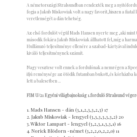
A németországi Stralsundban rendezték meg a nyitófordulót
fogja a Jakub Miskowiak volt a nagy favorit,hiszen a fiata
veretlenségét a dán tehetség.
Az első fordulót végül Mads Hansen nyerte meg ,aki mint
második fokára Jakub Miskowiak állhatott fel,míg a harma
Hullámzó teljesítménye ellenére a szabad-kártyával indul
kiváló teljesítménynek számít.
Nagy vesztese volt ennek a fordulónak a nemrégen a Spe
ifjú reménysége az ötödik futamban bukott,és kórházba kel
lett a balesetben ...
FIM U/21 Egyéni világbajnokság 1.forduló Stralsund vége
1. Mads Hansen - dán (3,1,2,3,3,2,3) 17
2. Jakub Miskowiak - lengyel (3,3,3,3,3,3,2) 20
3. Wiktor Lampart - lengyel (3,2,3,1,3,3,1) 16
4. Norick Blödorn -német (3,2,2,0,2,2,0) 11