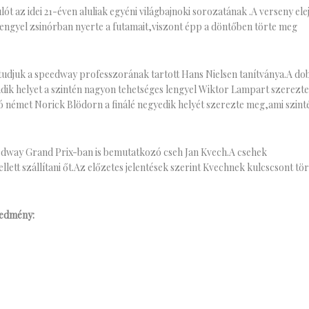
 az idei 21-éven aluliak egyéni világbajnoki sorozatának .A verseny elej
l lengyel zsinórban nyerte a futamait,viszont épp a döntőben törte meg
 tudjuk a speedway professzorának tartott Hans Nielsen tanítványa.A d
dik helyet a szintén nagyon tehetséges lengyel Wiktor Lampart szerezt
ó német Norick Blödorn a finálé negyedik helyét szerezte meg,ami szint
edway Grand Prix-ban is bemutatkozó cseh Jan Kvech.A csehek
lett szállítani őt.Az előzetes jelentések szerint Kvechnek kulcscsont tö
redmény: