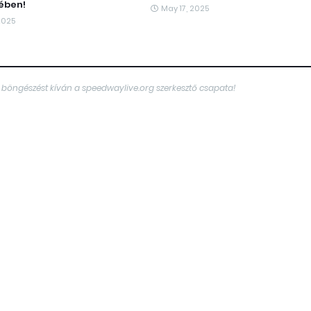
ében!
May 17, 2025
2025
 böngészést kíván a speedwaylive.org szerkesztő csapata!