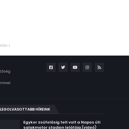
ebbi
etőség
amivel
LEGOLVASOTTABB HÍREINK
Egykor zsúfolásig telt volt a Napos úti
salakmotor stadion lelátója.(videó)