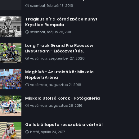
szombat, február 13, 2016
Tragikus hír a kórházból: elhunyt
Krystian Rempała
szombat, május 28, 2016
Long Track Grand Prix Rzeszów
LiveStream - Élőközvetítés.
vasárnap, szeptember 27, 2020
Meghívó - Az utolsó kör,Miskolc
Népkerti Aréna
vasárnap, augusztus 21, 2016
Miskolc Utolsó Körök - Fotógaléria
vasárnap, augusztus 28, 2016
Gollob állapota rosszabb a vártnál
hétfő, április 24, 2017