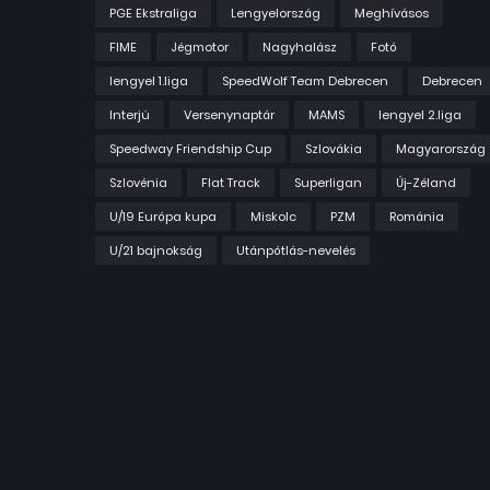
PGE Ekstraliga
Lengyelország
Meghívásos
FIME
Jégmotor
Nagyhalász
Fotó
lengyel 1.liga
SpeedWolf Team Debrecen
Debrecen
Interjú
Versenynaptár
MAMS
lengyel 2.liga
Speedway Friendship Cup
Szlovákia
Magyarország
Szlovénia
Flat Track
Superligan
Új-Zéland
U/19 Európa kupa
Miskolc
PZM
Románia
U/21 bajnokság
Utánpótlás-nevelés