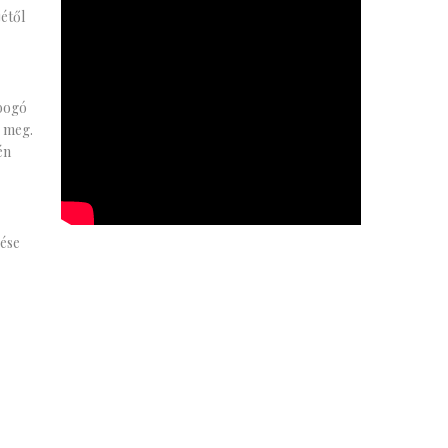
étől
obogó
e meg.
én
rése