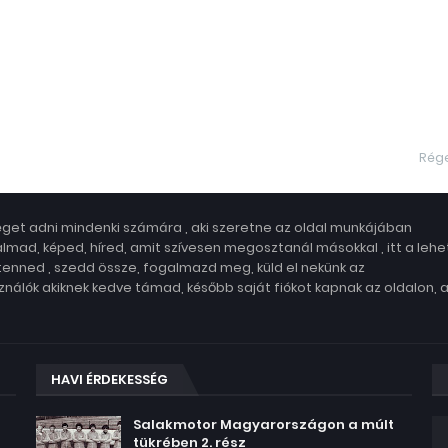
Rég
get adni mindenki számára , aki szeretne az oldal munkájában
lmad, képed, híred, amit szívesen megosztanál másokkal , itt a leh
 tenned , szedd össze, fogalmazd meg, küld el nekünk az
nálók akiknek kedve támad, később saját fiókot kapnak az oldalon, 
HAVI ÉRDEKESSÉG
Salakmotor Magyarországon a múlt
tükrében 2. rész