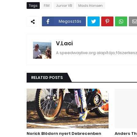
Tags
FIM
Junior VB
Mads Hansen
Megosztás
V.Laci
A speedwaylive.org alapítója,főszerkes
RELATED POSTS
Norick Blödorn nyert Debrecenben
Anders Th