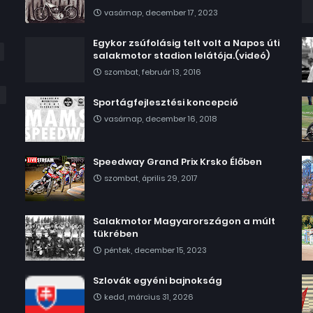
vasárnap, december 17, 2023
Egykor zsúfolásig telt volt a Napos úti
salakmotor stadion lelátója.(videó)
szombat, február 13, 2016
Sportágfejlesztési koncepció
vasárnap, december 16, 2018
Speedway Grand Prix Krsko Élőben
szombat, április 29, 2017
Salakmotor Magyarországon a múlt
tükrében
péntek, december 15, 2023
Szlovák egyéni bajnokság
kedd, március 31, 2026