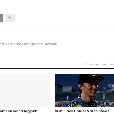
ztője.Kellemes böngészést kívánok
Az összes megtek
omsen volt a legjobb
SGP -Jack Holder Varsó hőse !