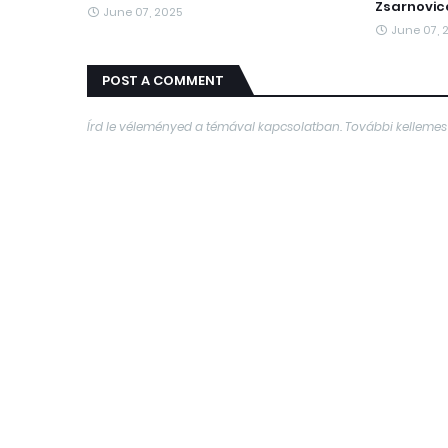
Zsarnovic
June 07, 2025
June 07, 
POST A COMMENT
Írd le véleményed a témával kapcsolatban. További kellemes