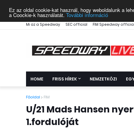
Ez az oldal cookie-kat használ, hogy weboldalunk a leh
a Coockie-k használatát.
További információ
Mi az a Speedway
SEC official
FIM Speedway officia
HOME
FRISS HÍREK
NEMZETKÖZI
EG
Főoldal
FIM
U/21 Mads Hansen nyer
1.fordulóját